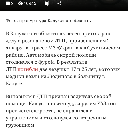
Интересное чтиво
9
10945
Клиника года
Бренд года
Фото: прокуратура Калужской области.
Работодатель года
В Калужской области вынесен приговор по
делу о резонансном ДТП, произошедшем 21
января на трассе М3 «Украина» в Сухиничском
районе. Автомобиль скорой помощи
столкнулся с фурой. В результате
ДТП
погибли
две девушки 17 и 25 лет, которых
медики везли из Людиново в больницу в
Калуге.
Виновным в ДТП признан водитель скорой
помощи. Как установил суд, за рулем УАЗа он
превысил скорость, не справился с
управлением и столкнулся со встречным
грузовиком.