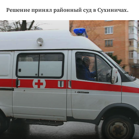
Криминал
Решение принял районный суд в Сухиничах.
Культура
Недвижимость и ЖКХ
Образование
Общество
Погода
Праздники
Происшествия
Спорт
Экономика и бизнес
ПРОЕКТЫ
Блоги
Издания
Медиаперсона