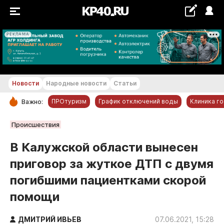
РЕКЛАМА
+22...+23 °С
Новости
Народные новости
Статьи
ПРОтуризм
График отключений воды
Клиника г
Важно:
РУБРИКИ
Происшествия
Обнинск
В Калужской области вынесен
Новости компаний
приговор за жуткое ДТП с двумя
Статьи
погибшими пациентками скорой
Народные новости
помощи
Авто и транспорт
Благоустройство
ДМИТРИЙ ИВЬЕВ
07.06.2021, 15:28