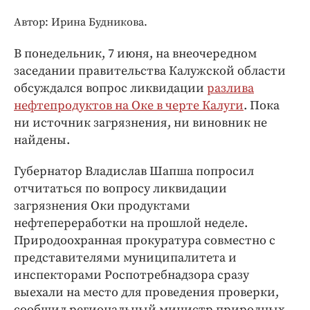
Интересное чтиво
Автор: Ирина Будникова.
Клиника года
Бренд года
В понедельник, 7 июня, на внеочередном
Работодатель года
заседании правительства Калужской области
обсуждался вопрос ликвидации
разлива
нефтепродуктов на Оке в черте Калуги
. Пока
ни источник загрязнения, ни виновник не
найдены.
Губернатор Владислав Шапша попросил
отчитаться по вопросу ликвидации
загрязнения Оки продуктами
нефтепереработки на прошлой неделе.
Природоохранная прокуратура совместно с
представителями муниципалитета и
инспекторами Роспотребнадзора сразу
выехали на место для проведения проверки,
сообщил региональный министр природных