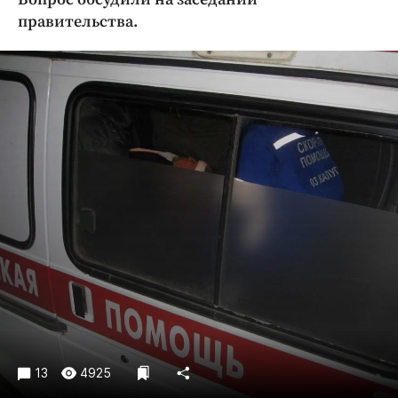
Криминал
правительства.
Культура
Недвижимость и ЖКХ
Образование
Общество
Погода
Праздники
Происшествия
Спорт
Экономика и бизнес
ПРОЕКТЫ
Блоги
Издания
13
4925
Медиаперсона