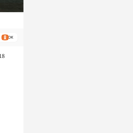
ОК
18