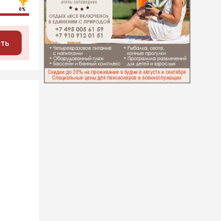
0%
сть