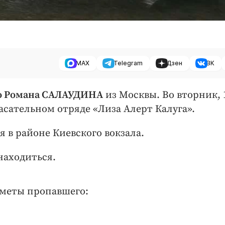
MAX
Telegram
Дзен
ВК
го Романа САЛАУДИНА
из Москвы. Во вторник, 
асательном отряде «Лиза Алерт Калуга».
 в районе Киевского вокзала.
находиться.
меты пропавшего: