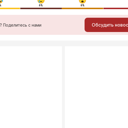
%
0%
0%
Обсудить ново
ь? Поделитесь с нами