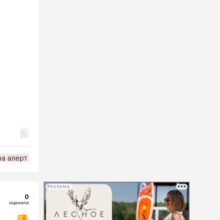
за алерт
РЕКЛАМА
0
оценили