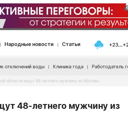
Народные новости
Статьи
+23...+
ик отключений воды
Клиника года
Работодатель г
ой области ищут 48-летнего мужчину из Москвы
щут 48-летнего мужчину из