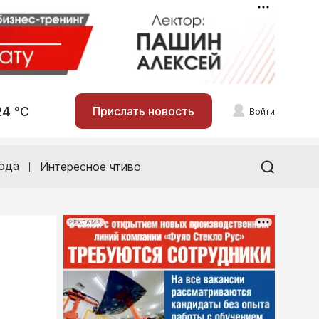
24 °С
Прислать новость
Войти
ода
Интересное чтиво
РЕКЛАМА