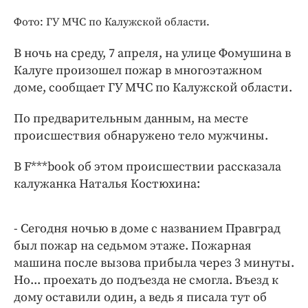
Интересное чтиво
Фото: ГУ МЧС по Калужской области.
Клиника года
Бренд года
В ночь на среду, 7 апреля, на улице Фомушина в
Работодатель года
Калуге произошел пожар в многоэтажном
доме, сообщает ГУ МЧС по Калужской области.
По предварительным данным, на месте
происшествия обнаружено тело мужчины.
В F***book об этом происшествии рассказала
калужанка Наталья Костюхина:
- Сегодня ночью в доме с названием Правград
был пожар на седьмом этаже. Пожарная
машина после вызова прибыла через 3 минуты.
Но... проехать до подъезда не смогла. Въезд к
дому оставили один, а ведь я писала тут об