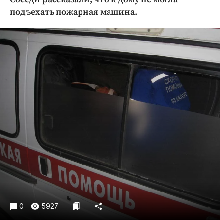
Криминал
подъехать пожарная машина.
Культура
Недвижимость и ЖКХ
Образование
Общество
Погода
Праздники
Происшествия
Спорт
Экономика и бизнес
ПРОЕКТЫ
Блоги
Издания
0
5927
Медиаперсона