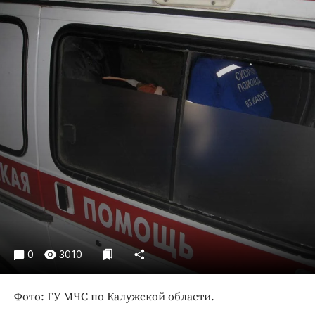
Криминал
Культура
Недвижимость и ЖКХ
Образование
Общество
Погода
Праздники
Происшествия
Спорт
Экономика и бизнес
ПРОЕКТЫ
Блоги
0
3010
Издания
Фото: ГУ МЧС по Калужской области.
Медиаперсона