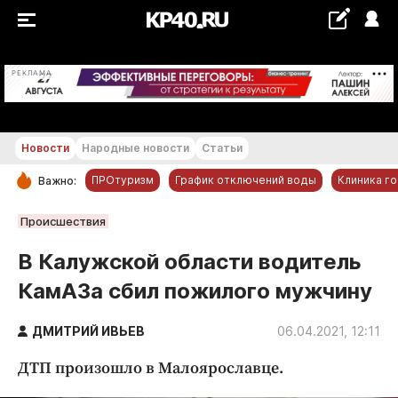
+29...+30 °С
РЕКЛАМА
Новости
Народные новости
Статьи
ПРОтуризм
График отключений воды
Клиника г
Важно:
РУБРИКИ
Происшествия
Обнинск
В Калужской области водитель
Новости компаний
КамАЗа сбил пожилого мужчину
Статьи
Народные новости
ДМИТРИЙ ИВЬЕВ
06.04.2021, 12:11
Авто и транспорт
ДТП произошло в Малоярославце.
Благоустройство