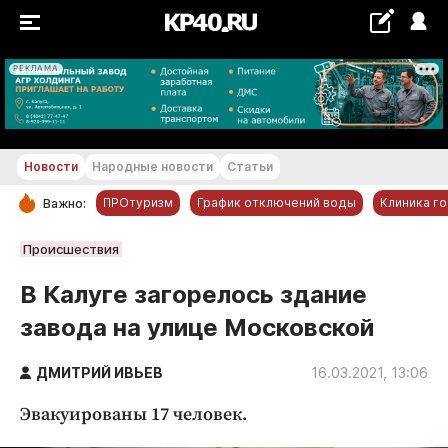
РЕКЛАМА
+20...+21 °С
Новости
Народные новости
Статьи
ПРОтуризм
График отключений воды
Клиника г
Важно:
РУБРИКИ
Происшествия
Обнинск
В Калуге загорелось здание
Новости компаний
завода на улице Московской
Статьи
Народные новости
ДМИТРИЙ ИВЬЕВ
16.03.2021, 13:06
Авто и транспорт
Эвакуированы 17 человек.
Благоустройство