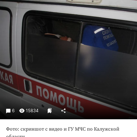
Криминал
Культура
Недвижимость и ЖКХ
Образование
Общество
Погода
Праздники
Происшествия
Спорт
Экономика и бизнес
ПРОЕКТЫ
Блоги
6
15834
Издания
Фото: скриншот с видео и ГУ МЧС по Калужской
Медиаперсона
области.