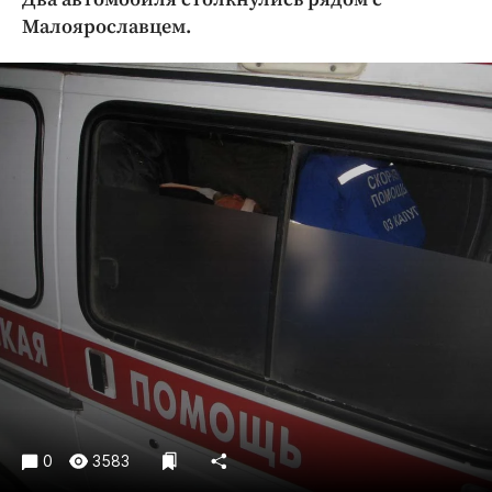
Криминал
Малоярославцем.
Культура
Недвижимость и ЖКХ
Образование
Общество
Погода
Праздники
Происшествия
Спорт
Экономика и бизнес
ПРОЕКТЫ
Блоги
Издания
0
3583
Медиаперсона