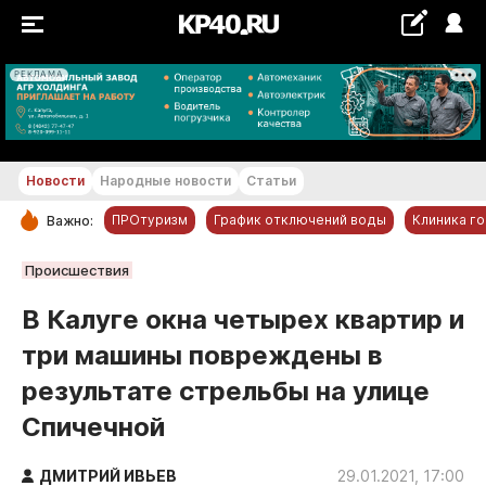
РЕКЛАМА
+28...+29 °С
Новости
Народные новости
Статьи
ПРОтуризм
График отключений воды
Клиника г
Важно:
РУБРИКИ
Происшествия
Обнинск
В Калуге окна четырех квартир и
Новости компаний
три машины повреждены в
Статьи
результате стрельбы на улице
Народные новости
Спичечной
Авто и транспорт
Благоустройство
ДМИТРИЙ ИВЬЕВ
29.01.2021, 17:00