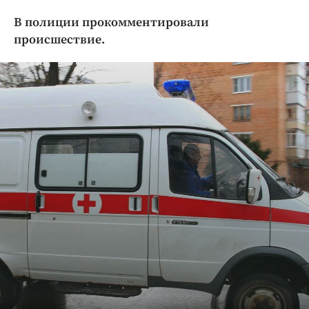
Криминал
В полиции прокомментировали
Культура
происшествие.
Недвижимость и ЖКХ
Образование
Общество
Погода
Праздники
Происшествия
Спорт
Экономика и бизнес
ПРОЕКТЫ
Блоги
Издания
Медиаперсона