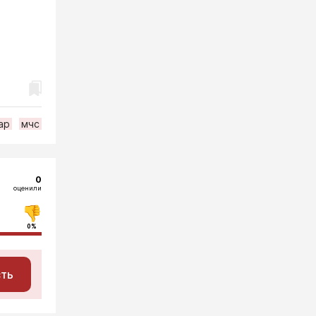
ар
мчс
0
оценили
0%
сть