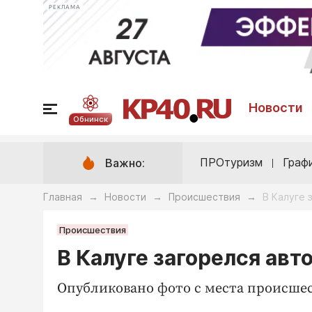
РЕКЛАМА
Новости
Обнинск
ПРОтуризм
Граф
Важно:
Главная
Новости
Происшествия
В Калуге 
→
→
→
Происшествия
В Калуге загорелся авт
Опубликовано фото с места происше