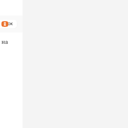
ОК
 на