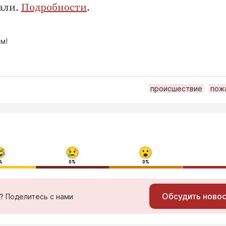
али.
Подробности
.
м!
происшествие
пож
%
0%
0%
Обсудить ново
ь? Поделитесь с нами