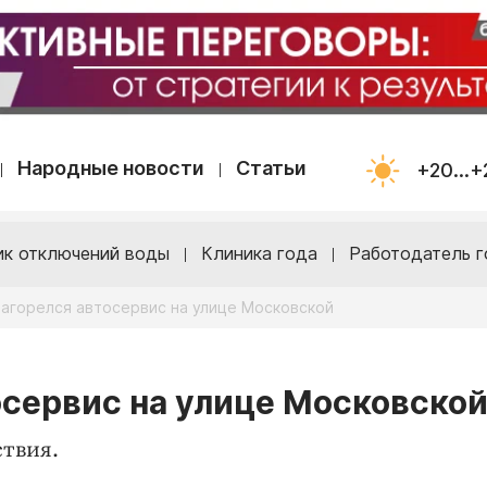
Народные новости
Статьи
+20...+
ик отключений воды
Клиника года
Работодатель г
загорелся автосервис на улице Московской
осервис на улице Московско
ствия.