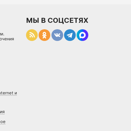
МЫ В СОЦСЕТЯХ
и.
лючения
ternet и
ния
вое