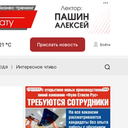
21 °С
Прислать новость
Войти
ода
Интересное чтиво
РЕКЛАМА
й