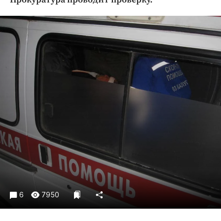
Криминал
Культура
Недвижимость и ЖКХ
Образование
Общество
Погода
Праздники
Происшествия
Спорт
Экономика и бизнес
ПРОЕКТЫ
Блоги
Издания
6
7950
Медиаперсона