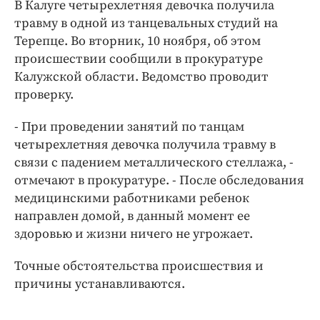
Интересное чтиво
В Калуге четырехлетняя девочка получила
травму в одной из танцевальных студий на
Клиника года
Терепце. Во вторник, 10 ноября, об этом
Бренд года
происшествии сообщили в прокуратуре
Работодатель года
Калужской области. Ведомство проводит
проверку.
- При проведении занятий по танцам
четырехлетняя девочка получила травму в
связи с падением металлического стеллажа, -
отмечают в прокуратуре. - После обследования
медицинскими работниками ребенок
направлен домой, в данный момент ее
здоровью и жизни ничего не угрожает.
Точные обстоятельства происшествия и
причины устанавливаются.