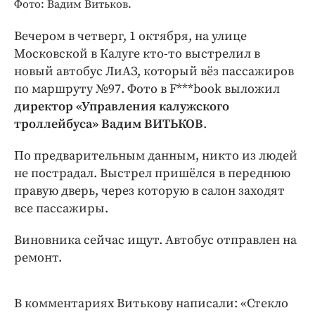
Интересное чтиво
Фото: Вадим Витьков.
Клиника года
Вечером в четверг, 1 октября, на улице
Бренд года
Московской в Калуге кто-то выстрелил в
Работодатель года
новый автобус ЛиАЗ, который вёз пассажиров
по маршруту №97. Фото в F***book выложил
директор «Управления калужского
троллейбуса» Вадим ВИТЬКОВ
.
По предварительным данным, никто из людей
не пострадал. Выстрел пришёлся в переднюю
правую дверь, через которую в салон заходят
все пассажиры.
Виновника сейчас ищут. Автобус отправлен на
ремонт.
В комментариях Витькову написали: «Стекло