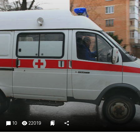
Криминал
Культура
Недвижимость и ЖКХ
Образование
Общество
Погода
Праздники
Происшествия
Спорт
Экономика и бизнес
ПРОЕКТЫ
Блоги
Издания
10
22019
Медиаперсона