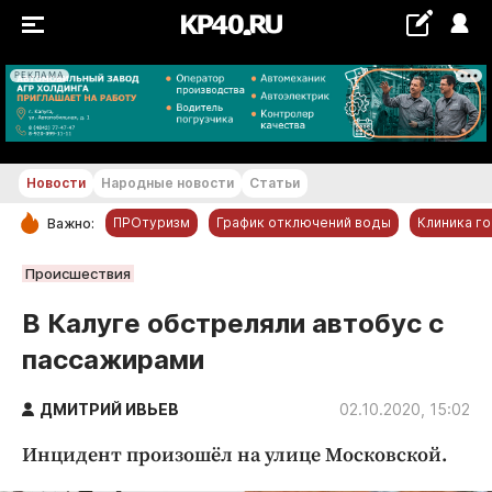
РЕКЛАМА
+21...+22 °С
Новости
Народные новости
Статьи
ПРОтуризм
График отключений воды
Клиника г
Важно:
РУБРИКИ
Происшествия
Обнинск
В Калуге обстреляли автобус с
Новости компаний
пассажирами
Статьи
Народные новости
ДМИТРИЙ ИВЬЕВ
02.10.2020, 15:02
Авто и транспорт
Инцидент произошёл на улице Московской.
Благоустройство