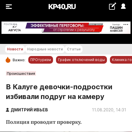
+28...+29 °С
РЕКЛАМА
Новости
Народные новости
Статьи
ПРОтуризм
График отключений воды
Клиника г
Важно:
РУБРИКИ
Происшествия
Обнинск
В Калуге девочки-подростки
Новости компаний
избивали подруг на камеру
Статьи
Народные новости
ДМИТРИЙ ИВЬЕВ
11.08.2020, 14:31
Авто и транспорт
Полиция проводит проверку.
Благоустройство