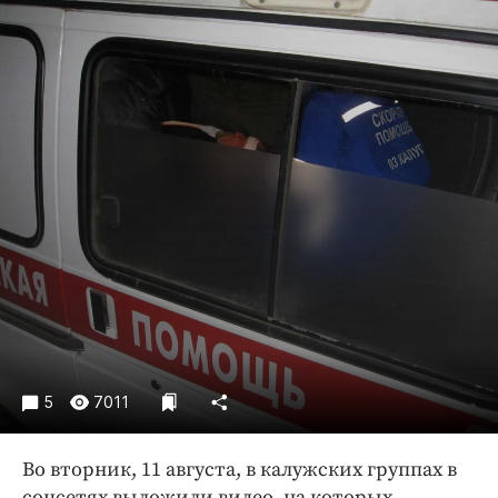
Криминал
Культура
Недвижимость и ЖКХ
Образование
Общество
Погода
Праздники
Происшествия
Спорт
Экономика и бизнес
ПРОЕКТЫ
Блоги
5
7011
Издания
Во вторник, 11 августа, в калужских группах в
Медиаперсона
соцсетях выложили видео, на которых