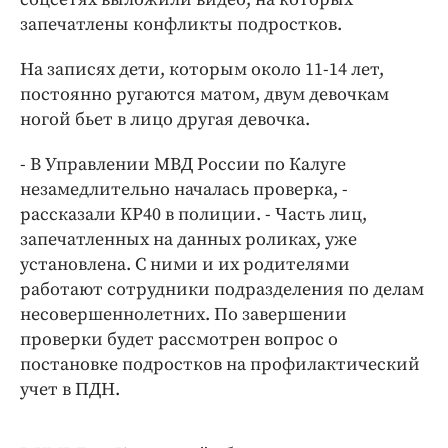
Интересное чтиво
запечатлены конфликты подростков.
Клиника года
Бренд года
На записях дети, которым около 11-14 лет,
постоянно ругаются матом, двум девочкам
Работодатель года
ногой бьет в лицо другая девочка.
- В Управлении МВД России по Калуге
незамедлительно началась проверка, -
рассказали KP40 в полиции. - Часть лиц,
запечатленных на данных роликах, уже
установлена. С ними и их родителями
работают сотрудники подразделения по делам
несовершеннолетних. По завершении
проверки будет рассмотрен вопрос о
постановке подростков на профилактический
учет в ПДН.