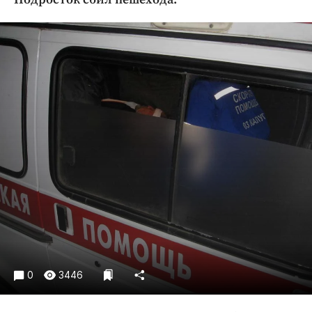
Криминал
Культура
Недвижимость и ЖКХ
Образование
Общество
Погода
Праздники
Происшествия
Спорт
Экономика и бизнес
ПРОЕКТЫ
Блоги
Издания
0
3446
Медиаперсона