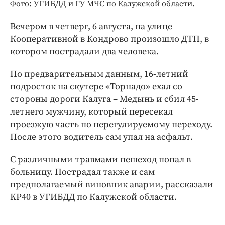
Интересное чтиво
Фото: УГИБДД и ГУ МЧС по Калужской области.
Клиника года
Вечером в четверг, 6 августа, на улице
Бренд года
Кооперативной в Кондрово произошло ДТП, в
Работодатель года
котором пострадали два человека.
По предварительным данным, 16-летний
подросток на скутере «Торнадо» ехал со
стороны дороги Калуга – Медынь и сбил 45-
летнего мужчину, который пересекал
проезжую часть по нерегулируемому переходу.
После этого водитель сам упал на асфальт.
С различными травмами пешеход попал в
больницу. Пострадал также и сам
предполагаемый виновник аварии, рассказали
KP40 в УГИБДД по Калужской области.