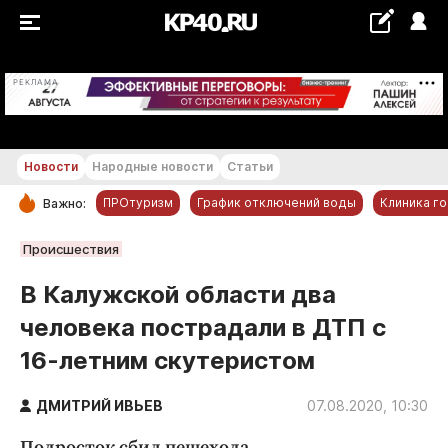
+19...+20 °С
РЕКЛАМА
Новости
Народные новости
Статьи
ПРОтуризм
График отключений воды
Клиника г
Важно:
РУБРИКИ
Происшествия
Обнинск
В Калужской области два
Новости компаний
человека пострадали в ДТП с
Статьи
16-летним скутеристом
Народные новости
Авто и транспорт
ДМИТРИЙ ИВЬЕВ
07.08.2020, 10:30
Благоустройство
Подросток сбил пешехода.