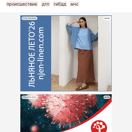
происшествие
дтп
гибдд
мчс
РЕКЛАМА
РЕКЛАМА