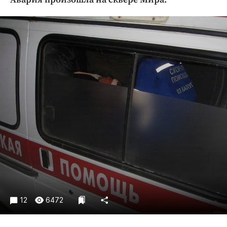
Криминал
Культура
Недвижимость и ЖКХ
Образование
Общество
Погода
Праздники
Происшествия
Спорт
Экономика и бизнес
ПРОЕКТЫ
Блоги
Издания
12
6472
Медиаперсона