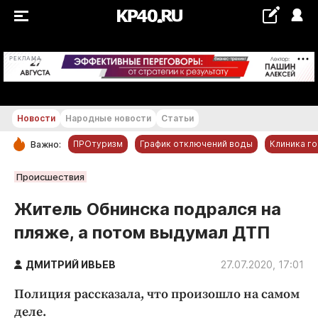
+22...+23 °С
РЕКЛАМА
Новости
Народные новости
Статьи
ПРОтуризм
График отключений воды
Клиника г
Важно:
РУБРИКИ
Происшествия
Обнинск
Житель Обнинска подрался на
Новости компаний
пляже, а потом выдумал ДТП
Статьи
Народные новости
ДМИТРИЙ ИВЬЕВ
27.07.2020, 17:01
Авто и транспорт
Полиция рассказала, что произошло на самом
Благоустройство
деле.