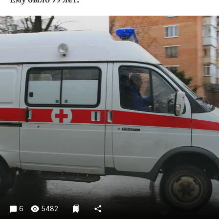
Криминал
Культура
Недвижимость и ЖКХ
Образование
Общество
Погода
Праздники
Происшествия
Спорт
Экономика и бизнес
ПРОЕКТЫ
Блоги
Издания
Медиаперсона
6
5482