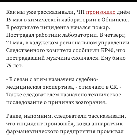
Интересное чтиво
Клиника года
Как мы уже рассказывали, ЧП
произошло
днём
19 мая в химической лаборатории в Обнинске.
Бренд года
В результате инцидента начался пожар.
Работодатель года
Пострадал работник лаборатории. В четверг,
21 мая, в калужском региональном управлении
Следственного комитета сообщили KP40, что
пострадавший мужчина скончался. Ему было
79 лет.
- В связи с этим назначена судебно-
медицинская экспертиза, - отмечают в СК. -
Также следователем назначено техническое
исследование о причинах возгорания.
Ранее, напомним, следователи рассказывали,
что инцидент произошёл, когда аппаратчик
фармацевтического предприятия промывал