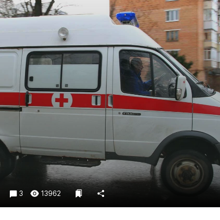
Криминал
Культура
Недвижимость и ЖКХ
Образование
Общество
Погода
Праздники
Происшествия
Спорт
Экономика и бизнес
ПРОЕКТЫ
Блоги
Издания
3
13962
Медиаперсона