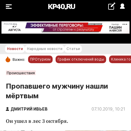
+16...+17 °С
РЕКЛАМА
Новости
Народные новости
Статьи
ПРОтуризм
График отключений воды
Клиника г
Важно:
РУБРИКИ
Происшествия
Обнинск
Пропавшего мужчину нашли
Новости компаний
мёртвым
Статьи
Народные новости
ДМИТРИЙ ИВЬЕВ
07.10.2019, 10:21
Авто и транспорт
Он ушел в лес 3 октября.
Благоустройство