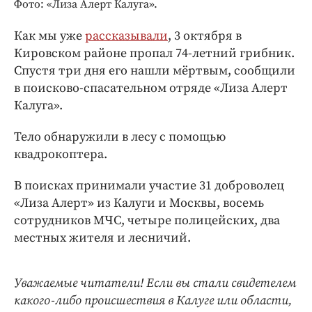
Интересное чтиво
Фото: «Лиза Алерт Калуга».
Клиника года
Как мы уже
рассказывали
, 3 октября в
Бренд года
Кировском районе пропал 74-летний грибник.
Работодатель года
Спустя три дня его нашли мёртвым, сообщили
в поисково-спасательном отряде «Лиза Алерт
Калуга».
Тело обнаружили в лесу с помощью
квадрокоптера.
В поисках принимали участие 31 доброволец
«Лиза Алерт» из Калуги и Москвы, восемь
сотрудников МЧС, четыре полицейских, два
местных жителя и лесничий.
Уважаемые читатели! Если вы стали свидетелем
какого-либо происшествия в Калуге или области,