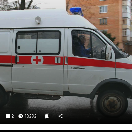
Криминал
Культура
Недвижимость и ЖКХ
Образование
Общество
Погода
Праздники
Происшествия
Спорт
Экономика и бизнес
ПРОЕКТЫ
Блоги
Издания
2
18292
Медиаперсона