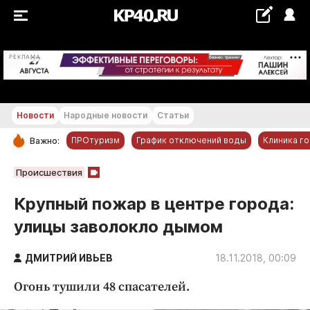
+29...+30 °С
РЕКЛАМА
Новости
Народные новости
Статьи
ПРОтуризм
График отключений воды
Клиника г
Важно:
РУБРИКИ
Происшествия
Обнинск
Крупный пожар в центре города:
Новости компаний
улицы заволокло дымом
Статьи
Народные новости
ДМИТРИЙ ИВЬЕВ
18.11.2018, 00:09
Авто и транспорт
Огонь тушили 48 спасателей.
Благоустройство