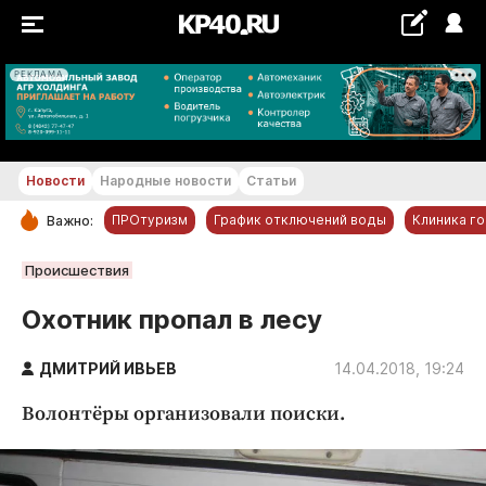
РЕКЛАМА
+24...+25 °С
Новости
Народные новости
Статьи
ПРОтуризм
График отключений воды
Клиника г
Важно:
РУБРИКИ
Происшествия
Обнинск
Охотник пропал в лесу
Новости компаний
ДМИТРИЙ ИВЬЕВ
Статьи
14.04.2018, 19:24
Народные новости
Волонтёры организовали поиски.
Авто и транспорт
Благоустройство