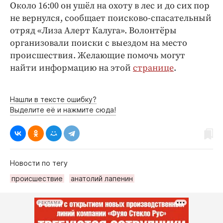
Интересное чтиво
Около 16:00 он ушёл на охоту в лес и до сих пор
Клиника года
не вернулся, сообщает поисково-спасательный
отряд «Лиза Алерт Калуга». Волонтёры
Бренд года
организовали поиски с выездом на место
Работодатель года
происшествия. Желающие помочь могут
найти информацию на этой
странице
.
Нашли в тексте ошибку?
Выделите её и нажмите сюда!
Новости по тегу
происшествие
анатолий лапенин
РЕКЛАМА