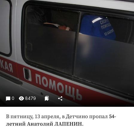
Криминал
Культура
Недвижимость и ЖКХ
Образование
Общество
Погода
Праздники
Происшествия
Спорт
Экономика и бизнес
ПРОЕКТЫ
0
8479
Блоги
В пятницу, 13 апреля, в Детчино пропал
54-
Издания
летний Анатолий ЛАПЕНИН
.
Медиаперсона