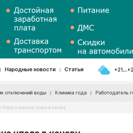
Народные новости
Статьи
+21...+
ик отключений воды
Клиника года
Работодатель г
 берегу машина упала в канаву