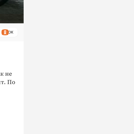
ОК
к не
т. По