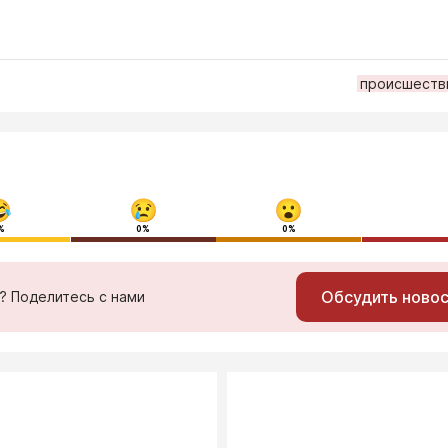
происшеств
%
0%
0%
Обсудить ново
ь? Поделитесь с нами