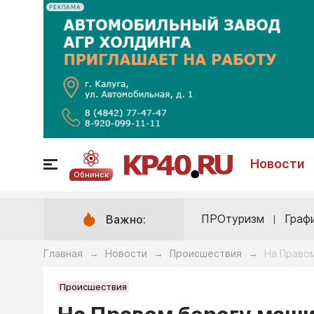
РЕКЛАМА
Новости
Обнинск
ПРОтуризм
Граф
Важно:
Главная
Новости
Происшествия
На Правом
→
→
→
Происшествия