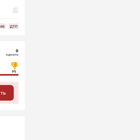
ие
дтп
0
оценили
0%
сть