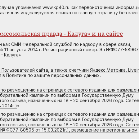
случае упоминания www.kp40.ru как первоисточника информаци
 активная индексируемая ссылка на главную страницу без зак
мсомольская правда - Калуга» и на сайте
н как СМИ Федеральной службой по надзору в сфере связи,
 11 августа 2014 г. Регистрационный номер: Эл №ФС77-58967
– Калуга»
 Пользователей сайта, а также счетчики Яндекс.Метрика, Livein
я в Политике по защите персональных данных.
г по размещению на страницах сетевого издания для размеще
збирательной кампании по выборам в Государственную Думу
го созыва, назначенных на 18 – 20 сентября 2026 года. Сете
.2014г.)
»
г по размещению на страницах сетевого издания для размеще
збирательной кампании по выборам в Государственную Думу
го созыва, назначенных на 18 – 20 сентября 2026 года. Сете
 № ФС77-80505 от 15.03.2021г.), размещение на региональном