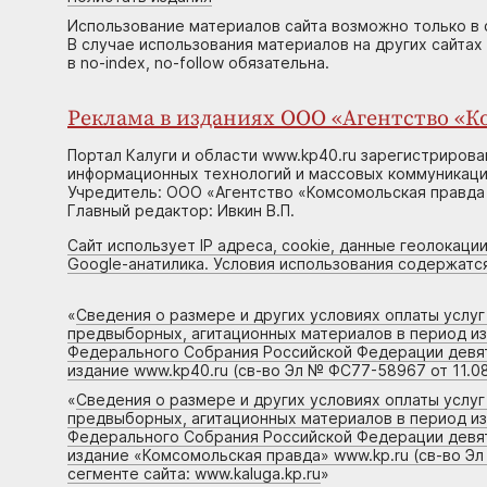
Использование материалов сайта возможно только в 
В случае использования материалов на других сайтах
в no-index, no-follow обязательна.
Реклама в изданиях ООО «Агентство «Ко
Портал Калуги и области www.kp40.ru зарегистрирова
информационных технологий и массовых коммуникаций
Учредитель: ООО «Агентство «Комсомольская правда 
Главный редактор: Ивкин В.П.
Сайт использует IP адреса, cookie, данные геолокации
Google-анатилика. Условия использования содержатс
«
Сведения о размере и других условиях оплаты услу
предвыборных, агитационных материалов в период и
Федерального Собрания Российской Федерации девято
издание www.kp40.ru (св-во Эл № ФС77-58967 от 11.08
«
Сведения о размере и других условиях оплаты услу
предвыборных, агитационных материалов в период и
Федерального Собрания Российской Федерации девято
издание «Комсомольская правда» www.kp.ru (св-во Эл
сегменте сайта: www.kaluga.kp.ru
»