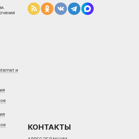
и.
лючения
ternet и
ния
вое
ния
вое
КОНТАКТЫ