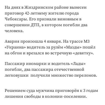
Интересное чтиво
На днях в Жиздринском районе вынесен
Клиника года
приговор 42-летнему жителю города
Бренд года
Чебоксары. Его признали виновным в
Работодатель года
совершении ДТП, в котором погибли два
человека.
Авария произошла 4 января. На трассе М3
«Украина» водитель за рулём «Мазды» пошёл
на обгон и врезался во встречную «девятку».
Пассажир иномарки и водитель «Лады»
погибли, два пассажира отечественной
легковушки получили множество переломов.
Решением суда мужчина приговорён к 3 годам
лишения свободы в колонии-поселении.