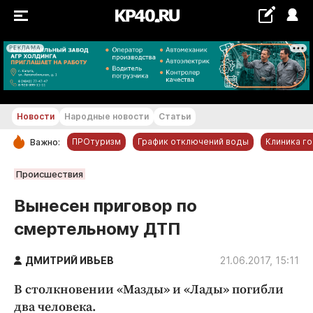
РЕКЛАМА
+19...+20 °С
Новости
Народные новости
Статьи
ПРОтуризм
График отключений воды
Клиника г
Важно:
РУБРИКИ
Происшествия
Обнинск
Вынесен приговор по
Новости компаний
смертельному ДТП
Статьи
Народные новости
ДМИТРИЙ ИВЬЕВ
21.06.2017, 15:11
Авто и транспорт
В столкновении «Мазды» и «Лады» погибли
Благоустройство
два человека.