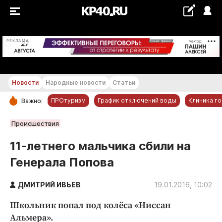
+20...+21 °С
РЕКЛАМА
Новости
Народные новости
Статьи
ПРОтуризм
График отключений воды
Клиника г
Важно:
РУБРИКИ
Происшествия
Обнинск
11-летнего мальчика сбили на
Новости компаний
Генерала Попова
Статьи
Народные новости
ДМИТРИЙ ИВЬЕВ
19.01.2016, 10:02
Авто и транспорт
Школьник попал под колёса «Ниссан
Благоустройство
Альмера».