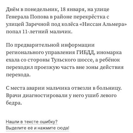
Интересное чтиво
Днём в понедельник, 18 января, на улице
Клиника года
Генерала Попова в районе перекрёстка с
Бренд года
улицей Заречной под колёса «Ниссан Альмера»
Работодатель года
попал 11-летний мальчик.
По предварительной информации
регионального управления ГИБДД, иномарка
ехала со стороны Тульского шоссе, а ребёнок
переходил проезжую часть вне зоны действия
перехода.
С места аварии мальчика отвезли в больницу.
Врачи диагностировали у него ушиб левого
бедра.
Нашли в тексте ошибку?
Выделите её и нажмите сюда!