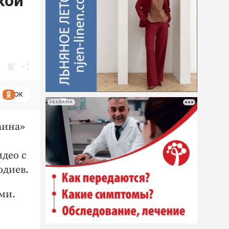
кой
ОК
РЕКЛАМА
аина»
део с
одиев.
ми.