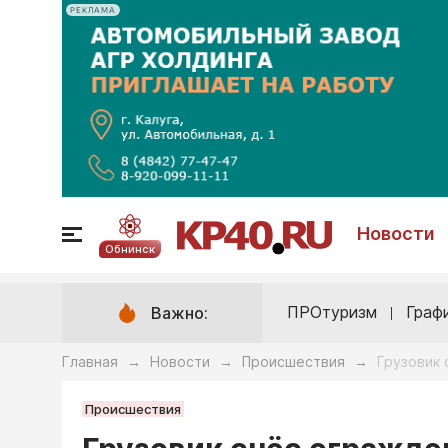
РЕКЛАМА
Новости
Обнинск
ПРОтуризм
Граф
Важно:
Главная
Новости
Происшествия
Грузовик 
→
→
→
Происшествия