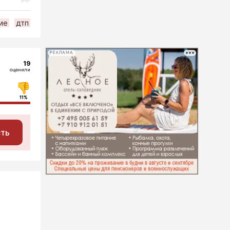
ие
дтп
РЕКЛАМА
19
оценили
11%
сть