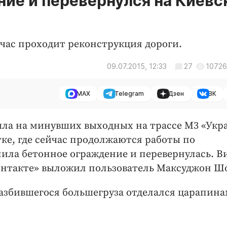
ние и перевернулся на Киевс
йчас проходит реконструкция дороги.
09.07.2015, 12:33
27
10726
MAX
Telegram
Дзен
ВК
шла на минувших выходных на трассе М3 «Укр
ке, где сейчас продолжаются работы по
ила бетонное ограждение и перевернулась. Ви
онтакте» выложил пользователь Максуджон Ш
азбившегося большегруза отделался царапина