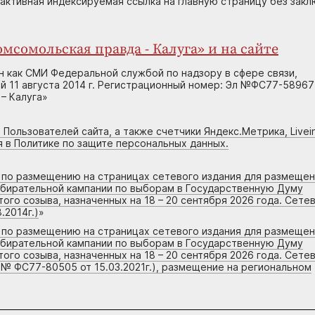
 активная индексируемая ссылка на главную страницу без зак
мсомольская правда - Калуга» и на сайте
н как СМИ Федеральной службой по надзору в сфере связи,
 11 августа 2014 г. Регистрационный номер: Эл №ФС77-58967
– Калуга»
 Пользователей сайта, а также счетчики Яндекс.Метрика, Livein
я в Политике по защите персональных данных.
г по размещению на страницах сетевого издания для размеще
збирательной кампании по выборам в Государственную Думу
го созыва, назначенных на 18 – 20 сентября 2026 года. Сете
.2014г.)
»
г по размещению на страницах сетевого издания для размеще
збирательной кампании по выборам в Государственную Думу
го созыва, назначенных на 18 – 20 сентября 2026 года. Сете
 № ФС77-80505 от 15.03.2021г.), размещение на региональном