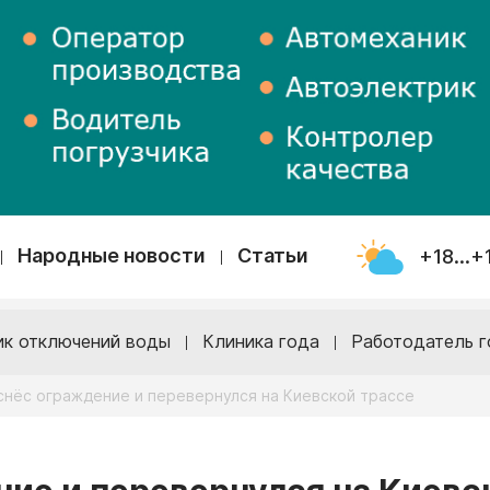
Народные новости
Статьи
+18...+
ик отключений воды
Клиника года
Работодатель г
снёс ограждение и перевернулся на Киевской трассе