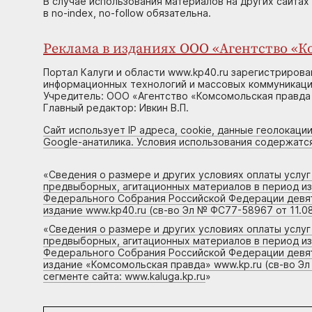
В случае использования материалов на других сайтах
в no-index, no-follow обязательна.
Реклама в изданиях ООО «Агентство «Ко
Портал Калуги и области www.kp40.ru зарегистрирова
информационных технологий и массовых коммуникаций
Учредитель: ООО «Агентство «Комсомольская правда 
Главный редактор: Ивкин В.П.
Сайт использует IP адреса, cookie, данные геолокации
Google-анатилика. Условия использования содержатс
«
Сведения о размере и других условиях оплаты услу
предвыборных, агитационных материалов в период и
Федерального Собрания Российской Федерации девято
издание www.kp40.ru (св-во Эл № ФС77-58967 от 11.08
«
Сведения о размере и других условиях оплаты услу
предвыборных, агитационных материалов в период и
Федерального Собрания Российской Федерации девято
издание «Комсомольская правда» www.kp.ru (св-во Эл
сегменте сайта: www.kaluga.kp.ru
»