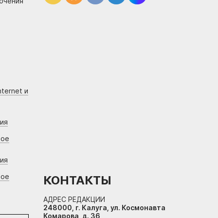
лючения
ternet и
ния
вое
ния
вое
КОНТАКТЫ
АДРЕС РЕДАКЦИИ
248000, г. Калуга, ул. Космонавта
Комарова, д. 36