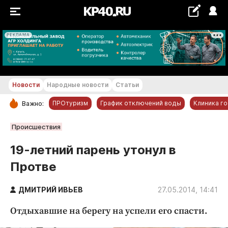
РЕКЛАМА
+22...+23 °С
Новости
Народные новости
Статьи
ПРОтуризм
График отключений воды
Клиника г
Важно:
РУБРИКИ
Происшествия
Обнинск
19-летний парень утонул в
Новости компаний
Протве
Статьи
Народные новости
ДМИТРИЙ ИВЬЕВ
27.05.2014, 14:41
Авто и транспорт
Отдыхавшие на берегу на успели его спасти.
Благоустройство