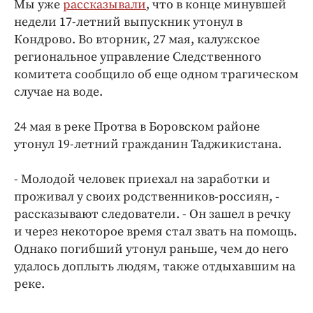
Мы уже
рассказывали
, что в конце минувшей
Интересное чтиво
недели 17-летний выпускник утонул в
Клиника года
Кондрово. Во вторник, 27 мая, калужское
Бренд года
региональное управление Следственного
Работодатель года
комитета сообщило об еще одном трагическом
случае на воде.
24 мая в реке Протва в Боровском районе
утонул 19-летний гражданин Таджикистана.
- Молодой человек приехал на заработки и
проживал у своих родственников-россиян, -
рассказывают следователи. - Он зашел в речку
и через некоторое время стал звать на помощь.
Однако погибший утонул раньше, чем до него
удалось доплыть людям, также отдыхавшим на
реке.