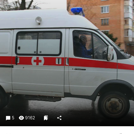
Криминал
Культура
Недвижимость и ЖКХ
Образование
Общество
Погода
Праздники
Происшествия
Спорт
Экономика и бизнес
ПРОЕКТЫ
Блоги
Издания
5
9162
Медиаперсона