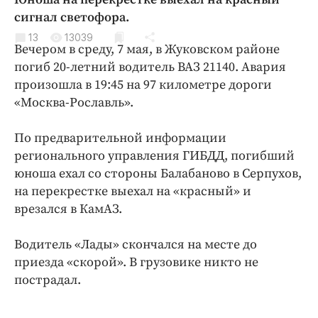
Криминал
сигнал светофора.
Культура
13
13039
Вечером в среду, 7 мая, в Жуковском районе
Недвижимость и ЖКХ
погиб 20-летний водитель ВАЗ 21140. Авария
Образование
произошла в 19:45 на 97 километре дороги
Общество
«Москва-Рославль».
Погода
По предварительной информации
Праздники
регионального управления ГИБДД, погибший
Происшествия
юноша ехал со стороны Балабаново в Серпухов,
Спорт
на перекрестке выехал на «красный» и
Экономика и бизнес
врезался в КамАЗ.
ПРОЕКТЫ
Водитель «Лады» скончался на месте до
Блоги
приезда «скорой». В грузовике никто не
пострадал.
Издания
Медиаперсона