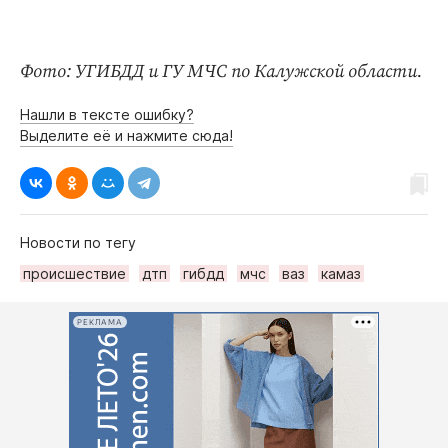
Интересное чтиво
Клиника года
Бренд года
Фото: УГИБДД и ГУ МЧС по Калужской области.
Работодатель года
Нашли в тексте ошибку?
Выделите её и нажмите сюда!
Новости по тегу
происшествие
дтп
гибдд
мчс
ваз
камаз
РЕКЛАМА