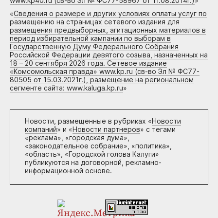
www.kp40.ru (св-во Эл № ФС77-58967 от 11.08.2014г.)
»
«
Сведения о размере и других условиях оплаты услуг по
размещению на страницах сетевого издания для
размещения предвыборных, агитационных материалов в
период избирательной кампании по выборам в
Государственную Думу Федерального Собрания
Российской Федерации девятого созыва, назначенных на
18 – 20 сентября 2026 года. Сетевое издание
«Комсомольская правда» www.kp.ru (св-во Эл № ФС77-
80505 от 15.03.2021г.), размещение на региональном
сегменте сайта: www.kaluga.kp.ru
»
Новости, размещенные в рубриках «
Новости
компаний
» и «
Новости партнеров
» с тегами
«реклама», «городская дума»,
«законодательное собрание», «политика»,
«область», «Городской голова Калуги»
публикуются на договорной, рекламно-
информационной основе.