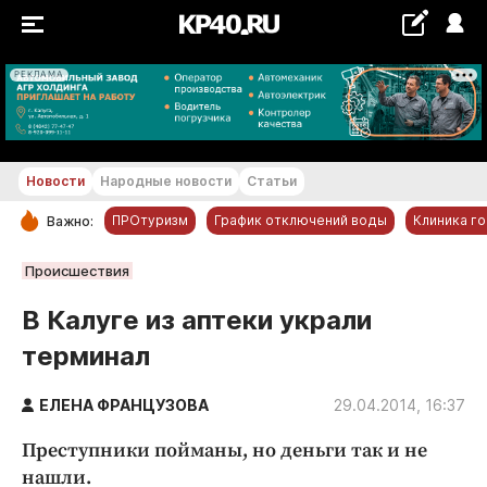
РЕКЛАМА
+25...+26 °С
Новости
Народные новости
Статьи
ПРОтуризм
График отключений воды
Клиника г
Важно:
РУБРИКИ
Происшествия
Обнинск
В Калуге из аптеки украли
Новости компаний
терминал
Статьи
Народные новости
ЕЛЕНА ФРАНЦУЗОВА
29.04.2014, 16:37
Авто и транспорт
Преступники пойманы, но деньги так и не
Благоустройство
нашли.