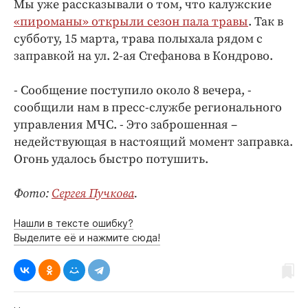
Мы уже рассказывали о том, что калужские
Интересное чтиво
«пироманы» открыли сезон пала травы
. Так в
Клиника года
субботу, 15 марта, трава полыхала рядом с
Бренд года
заправкой на ул. 2-ая Стефанова в Кондрово.
Работодатель года
- Сообщение поступило около 8 вечера, -
сообщили нам в пресс-службе регионального
управления МЧС. - Это заброшенная –
недействующая в настоящий момент заправка.
Огонь удалось быстро потушить.
Фото:
Сергея Пучкова
.
Нашли в тексте ошибку?
Выделите её и нажмите сюда!