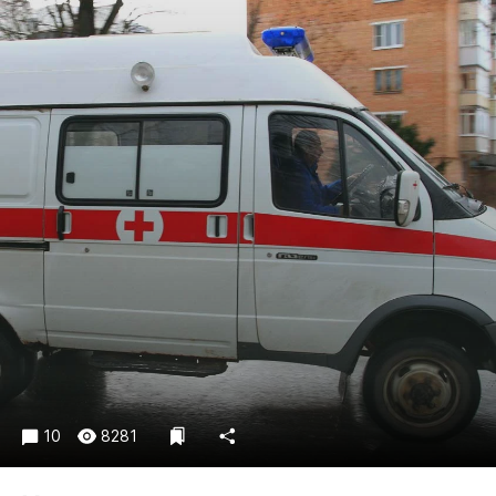
Криминал
Культура
Недвижимость и ЖКХ
Образование
Общество
Погода
Праздники
Происшествия
Спорт
Экономика и бизнес
ПРОЕКТЫ
Блоги
Издания
10
8281
Медиаперсона