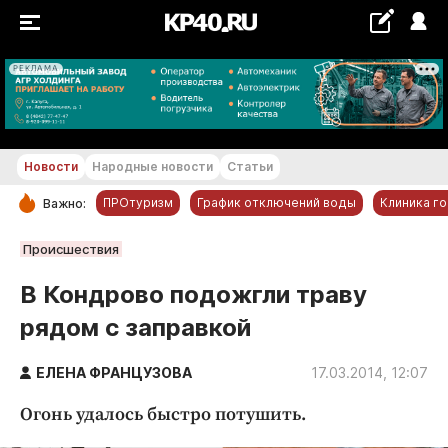
РЕКЛАМА
+19...+20 °С
Новости
Народные новости
Статьи
ПРОтуризм
График отключений воды
Клиника г
Важно:
РУБРИКИ
Происшествия
Обнинск
В Кондрово подожгли траву
Новости компаний
рядом с заправкой
Статьи
Народные новости
ЕЛЕНА ФРАНЦУЗОВА
17.03.2014, 12:07
Авто и транспорт
Огонь удалось быстро потушить.
Благоустройство