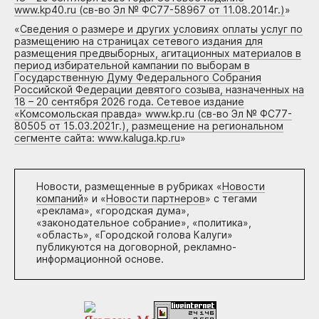
www.kp40.ru (св-во Эл № ФС77-58967 от 11.08.2014г.)
»
«
Сведения о размере и других условиях оплаты услуг по
размещению на страницах сетевого издания для
размещения предвыборных, агитационных материалов в
период избирательной кампании по выборам в
Государственную Думу Федерального Собрания
Российской Федерации девятого созыва, назначенных на
18 – 20 сентября 2026 года. Сетевое издание
«Комсомольская правда» www.kp.ru (св-во Эл № ФС77-
80505 от 15.03.2021г.), размещение на региональном
сегменте сайта: www.kaluga.kp.ru
»
Новости, размещенные в рубриках «
Новости
компаний
» и «
Новости партнеров
» с тегами
«реклама», «городская дума»,
«законодательное собрание», «политика»,
«область», «Городской голова Калуги»
публикуются на договорной, рекламно-
информационной основе.