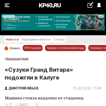
РЕКЛАМА
+18...+19 °С
Новости
Народные новости
Статьи
ПРОтуризм
График отключений воды
Клиника г
Важно:
РУБРИКИ
Происшествия
Обнинск
«Сузуки Гранд Витара»
Новости компаний
подожгли в Калуге
Статьи
Народные новости
ДМИТРИЙ ИВЬЕВ
25.02.2014, 11:48
Авто и транспорт
Машина стояла недалеко от стадиона.
Благоустройство
7
9807