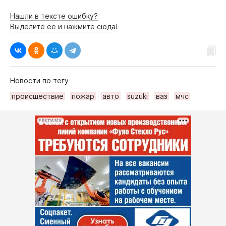
Интересное чтиво
Нашли в тексте ошибку?
Клиника года
Выделите её и нажмите сюда!
Бренд года
Работодатель года
Новости по тегу
происшествие
пожар
авто
suzuki
ваз
мчс
РЕКЛАМА