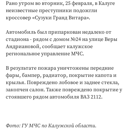
Рано утром во вторник, 25 февраля, в Калуге
Криминал
неизвестные преступники подожгли
Культура
кроссовер «Сузуки Гранд Витара».
Недвижимость и ЖКХ
Образование
Автомобиль был припаркован недалеко от
Общество
стадиона - рядом с домом №24 на улице Веры
Андриановой, сообщает калужское
Погода
региональное управление МЧС.
Праздники
Происшествия
В результате пожара уничтожены передние
Спорт
фары, бампер, радиатор, покрытие капота и
Экономика и бизнес
крылья. Повреждено лобовое и заднее стекла,
закопчен салон. Также повреждено покрытие у
ПРОЕКТЫ
стоявшего рядом автомобиля ВАЗ 2112.
Блоги
Издания
Медиаперсона
Фото: ГУ МЧС по Калужской области.