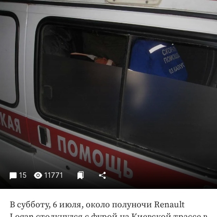
Криминал
Культура
Недвижимость и ЖКХ
Образование
Общество
Погода
Праздники
Происшествия
Спорт
Экономика и бизнес
ПРОЕКТЫ
Блоги
15
11771
Издания
В субботу, 6 июля, около полуночи Renault
Медиаперсона
Logan столкнулся с фурой на Киевской трассе в