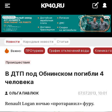
РЕКЛАМА
+21...+22 °С
Новости
Народные новости
Статьи
ПРОтуризм
График отключений воды
Клиника г
Важно:
РУБРИКИ
Происшествия
Обнинск
В ДТП под Обнинском погибли 4
Новости компаний
человека
Статьи
Народные новости
ОЛЬГА ПАВЛЮК
07.07.2013, 10:01
Авто и транспорт
Renault Logan ночью «протаранил» фуру.
Благоустройство