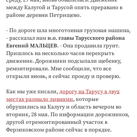
Интересное чтиво
между Калугой и Тарусой опять преравано в
Клиника года
районе деревни Петрищево.
Бренд года
Работодатель года
- По дороге шла многотонная грузовая машина,
- рассказал нам
и.о. главы Тарусского района
Евгений МАЛЬЦЕВ
. - Она продавила грунт.
Пришлось на несколько часов перекрыть
движение. Дорожники подсыпали щебенку,
ремонтировали. Мне сообщили, что все
открыли вновь, я сейчас проеду и проверю.
Как мы уже писали,
дорогу на Тарусу в двух
местах размыло ливнями
, которые
обрушились на Калугу и область вечером во
вторник, 28 мая. По информации дорожников,
другой отремонтированный участок в
Ферзиковском районе сейчас в порядке.