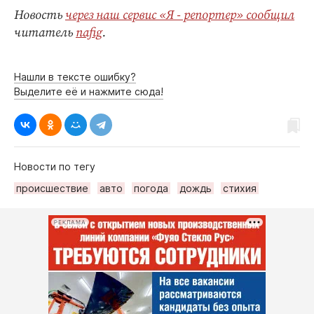
Новость
через наш сервис «Я - репортер» сообщил
читатель
nafig
.
Нашли в тексте ошибку?
Выделите её и нажмите сюда!
Новости по тегу
происшествие
авто
погода
дождь
стихия
РЕКЛАМА