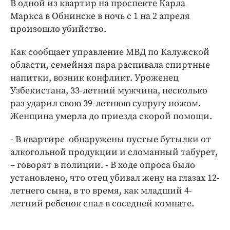
В одной из квартир на проспекте Карла
Интересное чтиво
Маркса в Обнинске в ночь с 1 на 2 апреля
Клиника года
произошло убийство.
Бренд года
Работодатель года
Как сообщает управление МВД по Калужской
области, семейная пара распивала спиртные
напитки, возник конфликт. Уроженец
Узбекистана, 33-летний мужчина, несколько
раз ударил свою 39-летнюю супругу ножом.
Женщина умерла до приезда скорой помощи.
- В квартире обнаружены пустые бутылки от
алкогольной продукции и сломанный табурет,
– говорят в полиции. - В ходе опроса было
установлено, что отец убивал жену на глазах 12-
летнего сына, в то время, как младший 4-
летний ребенок спал в соседней комнате.