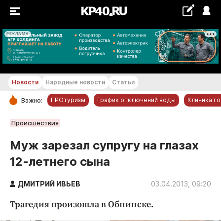
РЕКЛАМА
+21...+22 °С
Новости
Народные новости
Статьи
ПРОтуризм
График отключений воды
Клиника г
Важно:
РУБРИКИ
Происшествия
Обнинск
Муж зарезал супругу на глазах
Новости компаний
12-летнего сына
Статьи
Народные новости
ДМИТРИЙ ИВЬЕВ
03.04.2013, 09:20
Авто и транспорт
Трагедия произошла в Обнинске.
Благоустройство