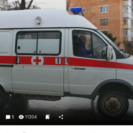
Криминал
Культура
Недвижимость и ЖКХ
Образование
Общество
Погода
Праздники
Происшествия
Спорт
Экономика и бизнес
ПРОЕКТЫ
Блоги
Издания
5
11204
Медиаперсона