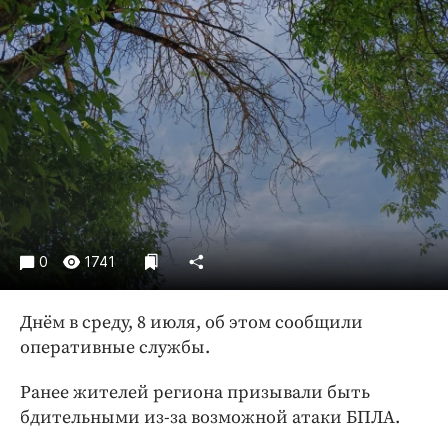
Криминал
Культура
Недвижимость и ЖКХ
Образование
Общество
Погода
Праздники
Происшествия
Спорт
0
1741
Экономика и бизнес
Днём в среду, 8 июля, об этом сообщили
ПРОЕКТЫ
оперативные службы.
Блоги
Ранее жителей региона призывали быть
Издания
бдительными из-за возможной атаки БПЛА.
Медиаперсона