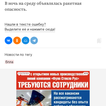
Интересное чтиво
В ночь на среду объявлялась ракетная
Клиника года
опасность.
Бренд года
Работодатель года
Нашли в тексте ошибку?
Выделите её и нажмите сюда!
Новости по тегу
бпла
РЕКЛАМА