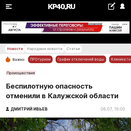
+16...+17 °С
РЕКЛАМА
Новости
Народные новости
Статьи
ПРОтуризм
График отключений воды
Клиника г
Важно:
РУБРИКИ
Происшествия
Обнинск
Беспилотную опасность
Новости компаний
отменили в Калужской области
Статьи
Народные новости
ДМИТРИЙ ИВЬЕВ
08.07, 16:00
Авто и транспорт
Благоустройство