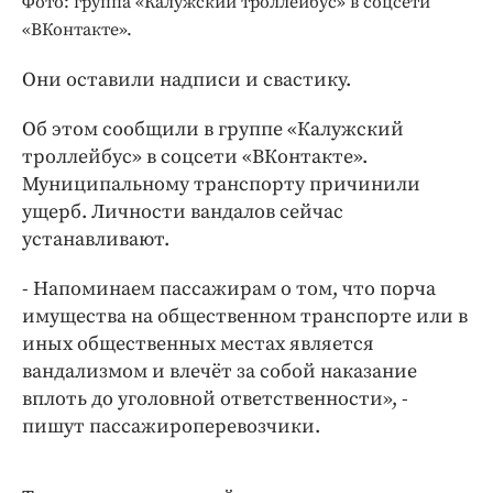
Фото: группа «Калужский троллейбус» в соцсети
Интересное чтиво
«ВКонтакте».
Клиника года
Бренд года
Они оставили надписи и свастику.
Работодатель года
Об этом сообщили в группе «Калужский
троллейбус» в соцсети «ВКонтакте».
Муниципальному транспорту причинили
ущерб. Личности вандалов сейчас
устанавливают.
- Напоминаем пассажирам о том, что порча
имущества на общественном транспорте или в
иных общественных местах является
вандализмом и влечёт за собой наказание
вплоть до уголовной ответственности», -
пишут пассажироперевозчики.