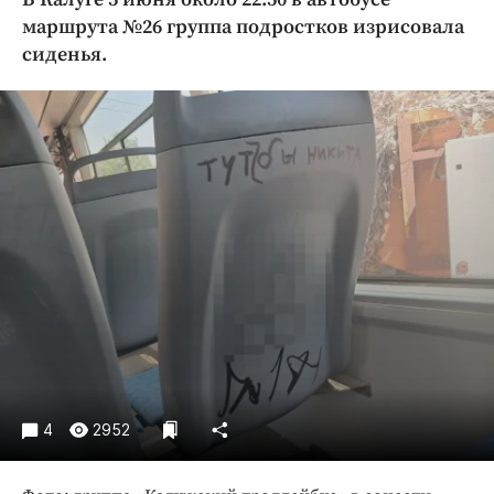
Криминал
маршрута №26 группа подростков изрисовала
Культура
сиденья.
Недвижимость и ЖКХ
Образование
Общество
Погода
Праздники
Происшествия
Спорт
Экономика и бизнес
ПРОЕКТЫ
Блоги
4
2952
Издания
Медиаперсона