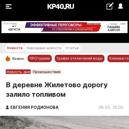
+24...+25 °С
РЕКЛАМА
Новости
Народные новости
Статьи
ПРОтуризм
График отключений воды
Клиника г
Важно:
РУБРИКИ
Новость дня
Происшествия
Обнинск
В деревне Жилетово дорогу
Новости компаний
залило топливом
Статьи
Народные новости
ЕВГЕНИЯ РОДИОНОВА
08.05, 16:00
Авто и транспорт
Благоустройство