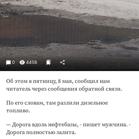
Криминал
Культура
Недвижимость и ЖКХ
Образование
Общество
Погода
Праздники
0
4458
Происшествия
Спорт
Об этом в пятницу, 8 мая, сообщил нам
Экономика и бизнес
читатель через сообщения обратной связи.
ПРОЕКТЫ
По его словам, там разлили дизельное
топливо.
Блоги
Издания
— Дорога вдоль нефтебазы, - пишет мужчина. -
Медиаперсона
Дорога полностью залита.