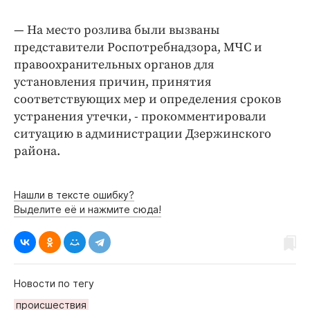
Интересное чтиво
Клиника года
— На место розлива были вызваны
Бренд года
представители Роспотребнадзора, МЧС и
правоохранительных органов для
Работодатель года
установления причин, принятия
соответствующих мер и определения сроков
устранения утечки, - прокомментировали
ситуацию в администрации Дзержинского
района.
Нашли в тексте ошибку?
Выделите её и нажмите сюда!
Новости по тегу
происшествия