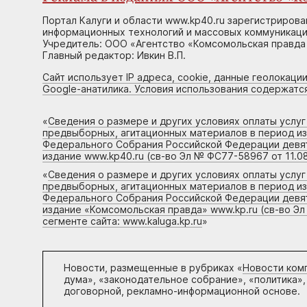
Портал Калуги и области www.kp40.ru зарегистрирова
информационных технологий и массовых коммуникаций
Учредитель: ООО «Агентство «Комсомольская правда 
Главный редактор: Ивкин В.П.
Сайт использует IP адреса, cookie, данные геолокации
Google-анатилика. Условия использования содержатс
«
Сведения о размере и других условиях оплаты услу
предвыборных, агитационных материалов в период и
Федерального Собрания Российской Федерации девято
издание www.kp40.ru (св-во Эл № ФС77-58967 от 11.08
«
Сведения о размере и других условиях оплаты услу
предвыборных, агитационных материалов в период и
Федерального Собрания Российской Федерации девято
издание «Комсомольская правда» www.kp.ru (св-во Эл
сегменте сайта: www.kaluga.kp.ru
»
Новости, размещенные в рубриках «
Новости ком
дума», «законодательное собрание», «политика»,
договорной, рекламно-информационной основе.