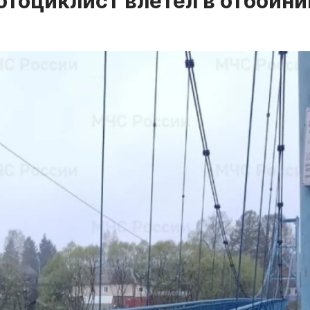
отоциклист влетел в отбойни