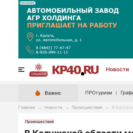
РЕКЛАМА
Новости
Обнинск
ПРОтуризм
Граф
Важно:
Главная
Новости
Происшествия
В Калужск
→
→
→
Происшествия