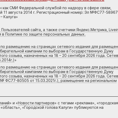
н как СМИ Федеральной службой по надзору в сфере связи,
 11 августа 2014 г. Регистрационный номер: Эл №ФС77-58967
– Калуга»
 Пользователей сайта, а также счетчики Яндекс.Метрика, Livein
я в Политике по защите персональных данных.
г по размещению на страницах сетевого издания для размеще
збирательной кампании по выборам в Государственную Думу
го созыва, назначенных на 18 – 20 сентября 2026 года. Сете
.2014г.)
»
г по размещению на страницах сетевого издания для размеще
збирательной кампании по выборам в Государственную Думу
го созыва, назначенных на 18 – 20 сентября 2026 года. Сете
 № ФС77-80505 от 15.03.2021г.), размещение на региональном
паний
» и «
Новости партнеров
» с тегами «реклама», «городская
 «область», «Городской голова Калуги» публикуются на