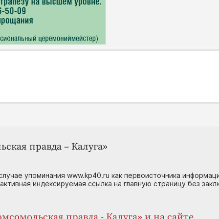
ьская правда – Калуга»
случае упоминания www.kp40.ru как первоисточника информаци
 активная индексируемая ссылка на главную страницу без зак
мсомольская правда - Калуга» и на сайте