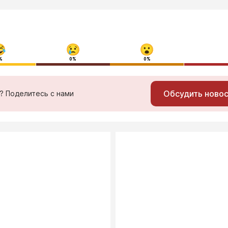
%
0%
0%
Обсудить ново
ь? Поделитесь с нами