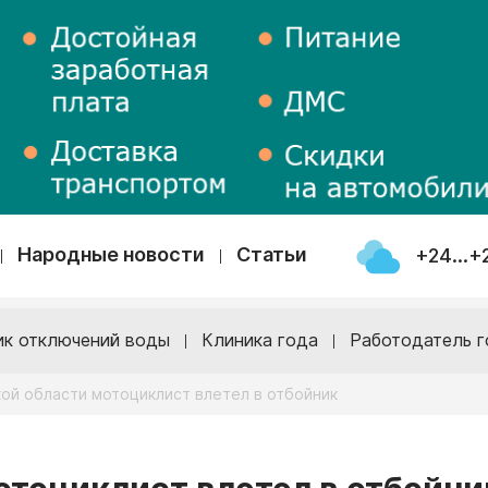
Народные новости
Статьи
+24...+
ик отключений воды
Клиника года
Работодатель г
ой области мотоциклист влетел в отбойник