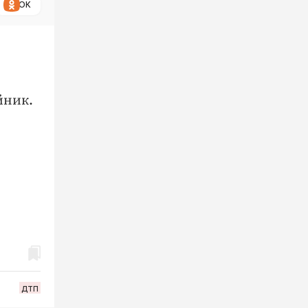
ОК
йник.
дтп