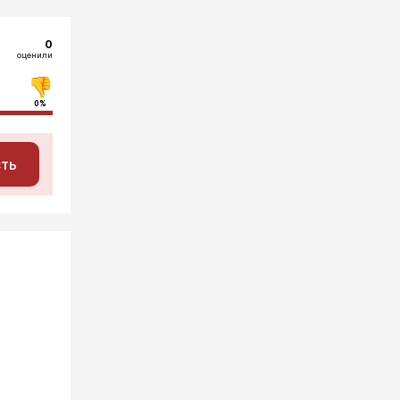
0
оценили
0%
сть