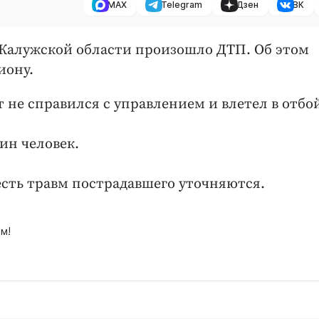
MAX
Telegram
Дзен
ВК
ве Калужской области произошло ДТП. Об этом
иону.
 не справился с управлением и влетел в отбо
ин человек.
сть травм пострадавшего уточняются.
м!