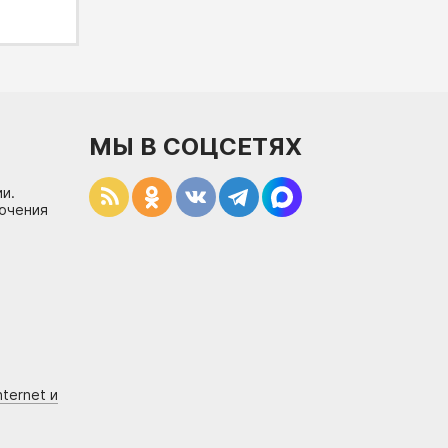
МЫ В СОЦСЕТЯХ
и.
лючения
ternet и