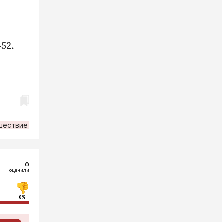
52.
шествие
0
оценили
0%