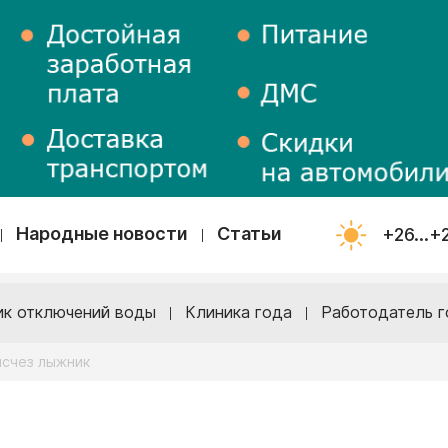
Народные новости
Статьи
+26...+
ик отключений воды
Клиника года
Работодатель г
исчез лыжник