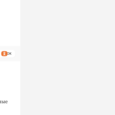
ОК
ные