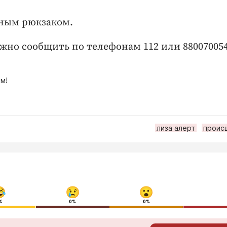
рным рюкзаком.
о сообщить по телефонам 112 или 880070054
м!
лиза алерт
проис
%
0%
0%