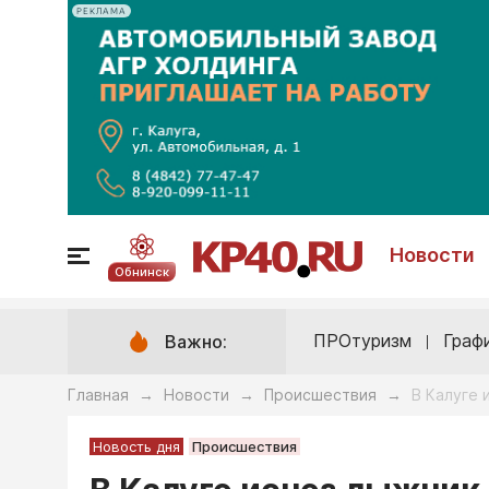
РЕКЛАМА
Новости
Обнинск
ПРОтуризм
Граф
Важно:
Главная
Новости
Происшествия
В Калуге 
→
→
→
Новость дня
Происшествия