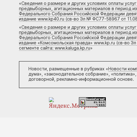
«
Сведения о размере и других условиях оплаты услу
предвыборных, агитационных материалов в период и
Федерального Собрания Российской Федерации девято
издание www.kp40.ru (св-во Эл № ФС77-58967 от 11.08
«
Сведения о размере и других условиях оплаты услу
предвыборных, агитационных материалов в период и
Федерального Собрания Российской Федерации девято
издание «Комсомольская правда» www.kp.ru (св-во Эл
сегменте сайта: www.kaluga.kp.ru
»
Новости, размещенные в рубриках «
Новости ком
дума», «законодательное собрание», «политика»,
договорной, рекламно-информационной основе.