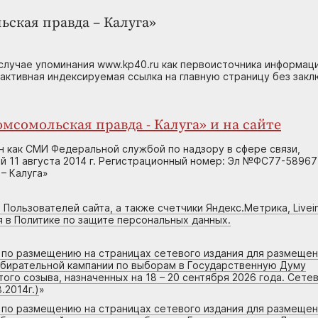
ьская правда – Калуга»
случае упоминания www.kp40.ru как первоисточника информаци
 активная индексируемая ссылка на главную страницу без зак
мсомольская правда - Калуга» и на сайте
н как СМИ Федеральной службой по надзору в сфере связи,
 11 августа 2014 г. Регистрационный номер: Эл №ФС77-58967
– Калуга»
 Пользователей сайта, а также счетчики Яндекс.Метрика, Livein
я в Политике по защите персональных данных.
г по размещению на страницах сетевого издания для размеще
збирательной кампании по выборам в Государственную Думу
го созыва, назначенных на 18 – 20 сентября 2026 года. Сете
.2014г.)
»
г по размещению на страницах сетевого издания для размеще