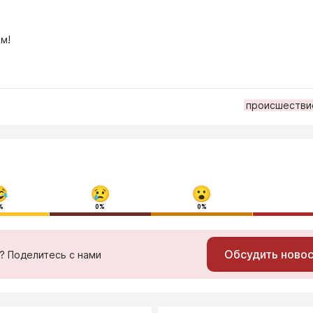
м!
происшестви
%
0%
0%
Обсудить ново
ь? Поделитесь с нами