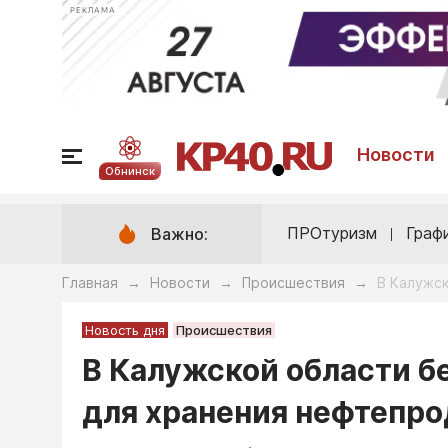
РЕКЛАМА
Новости
Обнинск
ПРОтуризм
Граф
Важно:
Главная
Новости
Происшествия
В Калужск
→
→
→
Новость дня
Происшествия
В Калужской области б
для хранения нефтепро