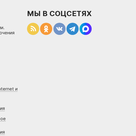
МЫ В СОЦСЕТЯХ
и.
лючения
ternet и
ния
вое
ния