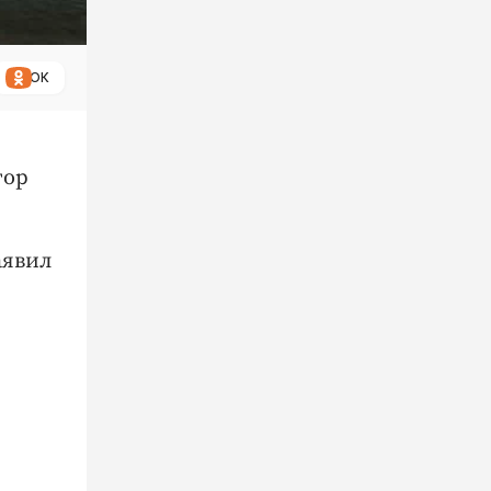
ОК
тор
аявил