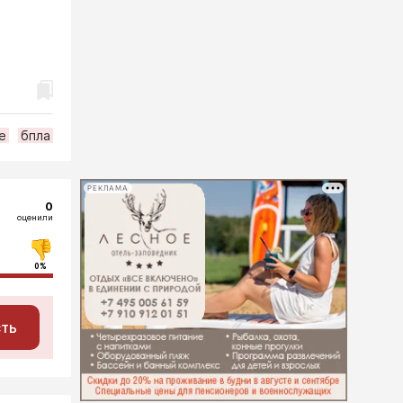
е
бпла
РЕКЛАМА
0
оценили
0%
сть