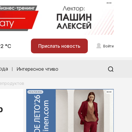
22 °С
Прислать новость
Войти
ода
Интересное чтиво
тепродуктов
РЕКЛАМА
р