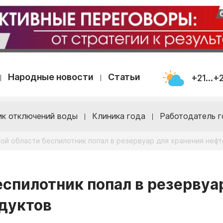
Народные новости
Статьи
+21...+
ик отключений воды
Клиника года
Работодатель г
ой области беспилотник попал в резервуар для хранения неф
еспилотник попал в резервуа
дуктов