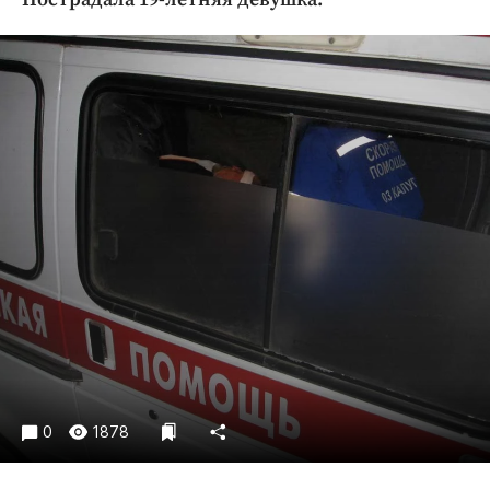
Криминал
Культура
Недвижимость и ЖКХ
Образование
Общество
Погода
Праздники
Происшествия
Спорт
Экономика и бизнес
ПРОЕКТЫ
Блоги
Издания
0
1878
Медиаперсона