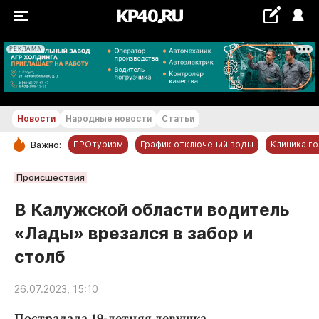
РЕКЛАМА
+17...+18 °С
Новости
Народные новости
Статьи
ПРОтуризм
График отключений воды
Клиника г
Важно:
РУБРИКИ
Происшествия
Обнинск
В Калужской области водитель
Новости компаний
«Лады» врезался в забор и
Статьи
столб
Народные новости
Авто и транспорт
26.07.2023, 15:10
Благоустройство
Пострадала 19-летняя девушка.