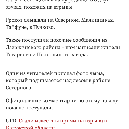
Интересное чтиво
звуках, похожих на взрывы.
Клиника года
Бренд года
Грохот слышали на Северном, Малинниках,
Тайфуне, в Пучково.
Работодатель года
Также поступили похожие сообщения из
Дзержинского района – нам написали жители
Товарково и Полотняного завода.
Один из читателей прислал фото дыма,
который поднимается над лесом в районе
Северного.
Официальные комментарии по этому поводу
пока не поступали.
UPD.
Стали известны причины взрыва в
Калужской области
.