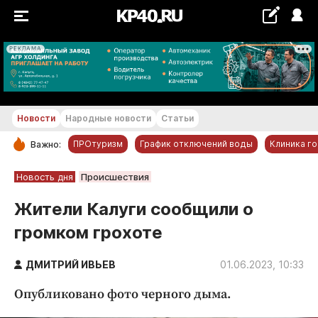
РЕКЛАМА
+26...+27 °С
Новости
Народные новости
Статьи
ПРОтуризм
График отключений воды
Клиника г
Важно:
РУБРИКИ
Новость дня
Происшествия
Обнинск
Жители Калуги сообщили о
Новости компаний
громком грохоте
Статьи
Народные новости
ДМИТРИЙ ИВЬЕВ
01.06.2023, 10:33
Авто и транспорт
Опубликовано фото черного дыма.
Благоустройство