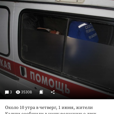
Криминал
Культура
Недвижимость и ЖКХ
Образование
Общество
Погода
Праздники
Происшествия
Спорт
Экономика и бизнес
ПРОЕКТЫ
Блоги
3
35308
Издания
Около 10 утра в четверг, 1 июня, жители
Медиаперсона
Калуги сообщили в нашу редакцию о двух