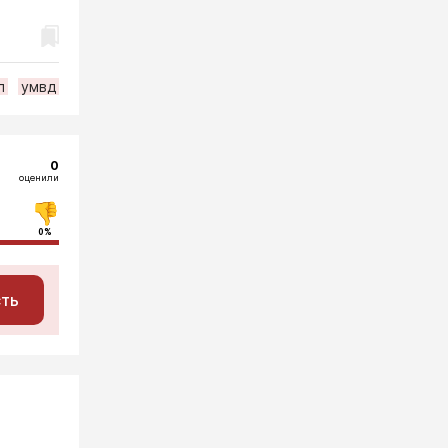
п
умвд
0
оценили
0%
сть