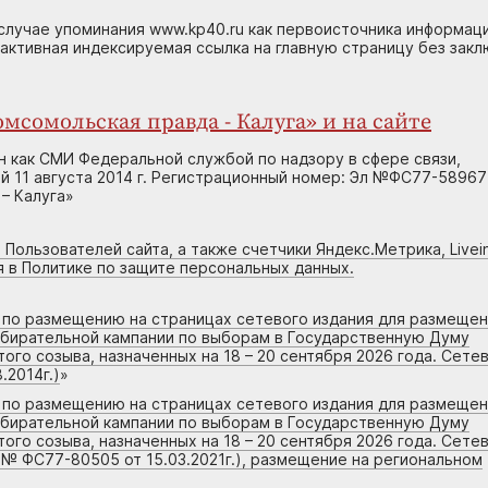
случае упоминания www.kp40.ru как первоисточника информаци
 активная индексируемая ссылка на главную страницу без зак
мсомольская правда - Калуга» и на сайте
н как СМИ Федеральной службой по надзору в сфере связи,
 11 августа 2014 г. Регистрационный номер: Эл №ФС77-58967
– Калуга»
 Пользователей сайта, а также счетчики Яндекс.Метрика, Livein
я в Политике по защите персональных данных.
г по размещению на страницах сетевого издания для размеще
збирательной кампании по выборам в Государственную Думу
го созыва, назначенных на 18 – 20 сентября 2026 года. Сете
.2014г.)
»
г по размещению на страницах сетевого издания для размеще
збирательной кампании по выборам в Государственную Думу
го созыва, назначенных на 18 – 20 сентября 2026 года. Сете
 № ФС77-80505 от 15.03.2021г.), размещение на региональном