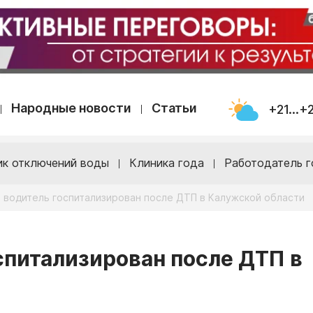
Народные новости
Статьи
+21...+
ик отключений воды
Клиника года
Работодатель г
 водитель госпитализирован после ДТП в Калужской области
спитализирован после ДТП в