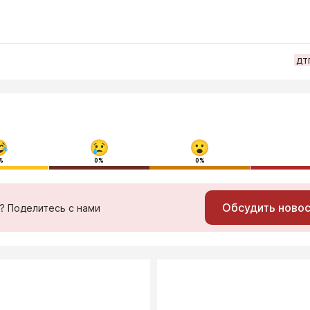
дт
%
0%
0%
Обсудить ново
ь? Поделитесь с нами