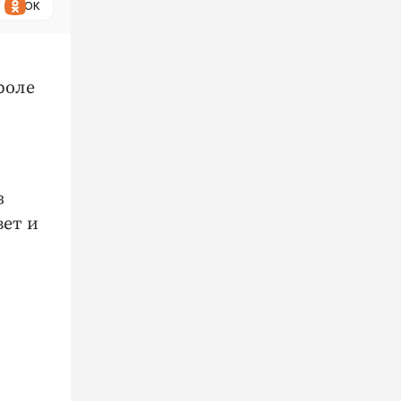
ОК
роле
з
вет и