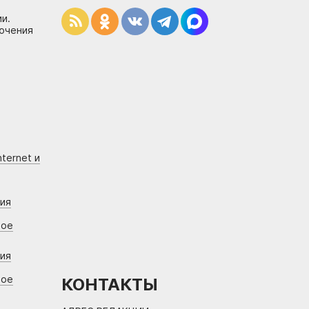
и.
лючения
ternet и
ния
вое
ния
вое
КОНТАКТЫ