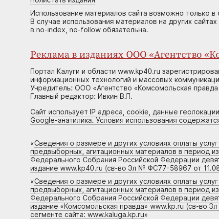
Использование материалов сайта возможно только в 
В случае использования материалов на других сайтах
в no-index, no-follow обязательна.
Реклама в изданиях ООО «Агентство «Ко
Портал Калуги и области www.kp40.ru зарегистрирова
информационных технологий и массовых коммуникаций
Учредитель: ООО «Агентство «Комсомольская правда 
Главный редактор: Ивкин В.П.
Сайт использует IP адреса, cookie, данные геолокации
Google-анатилика. Условия использования содержатс
«
Сведения о размере и других условиях оплаты услу
предвыборных, агитационных материалов в период и
Федерального Собрания Российской Федерации девято
издание www.kp40.ru (св-во Эл № ФС77-58967 от 11.08
«
Сведения о размере и других условиях оплаты услу
предвыборных, агитационных материалов в период и
Федерального Собрания Российской Федерации девято
издание «Комсомольская правда» www.kp.ru (св-во Эл
сегменте сайта: www.kaluga.kp.ru
»