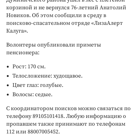
Интересное чтиво
корзиной и не вернулся 76-летний Анатолий
Клиника года
Новиков. Об этом сообщили в среду в
Бренд года
поисково-спасательном отряде «ЛизаАлерт
Работодатель года
Калуга».
Волонтеры опубликовали приметы
пенсионера:
Рост: 170 см.
Телосложение: xудощавое.
Цвет глаз: голубые.
Волосы: седые.
С координатором поисков можно связаться по
телефону 89105101418. Любую информацию о
пропавшем также принимают по телефонам
112 или 88007005452.