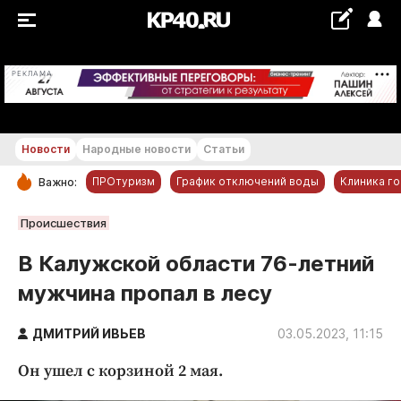
+21...+22 °С
РЕКЛАМА
Новости
Народные новости
Статьи
ПРОтуризм
График отключений воды
Клиника г
Важно:
РУБРИКИ
Происшествия
Обнинск
В Калужской области 76-летний
Новости компаний
мужчина пропал в лесу
Статьи
Народные новости
ДМИТРИЙ ИВЬЕВ
03.05.2023, 11:15
Авто и транспорт
Он ушел с корзиной 2 мая.
Благоустройство