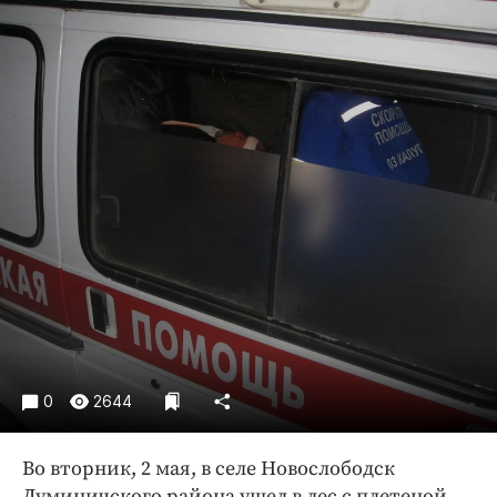
Криминал
Культура
Недвижимость и ЖКХ
Образование
Общество
Погода
Праздники
Происшествия
Спорт
Экономика и бизнес
ПРОЕКТЫ
Блоги
0
2644
Издания
Во вторник, 2 мая, в селе Новослободск
Медиаперсона
Думиничского района ушел в лес с плетеной