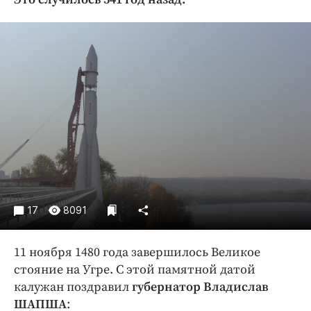
Криминал
Культура
Недвижимость и ЖКХ
Образование
Общество
Погода
Праздники
Происшествия
Спорт
Экономика и бизнес
17
8091
ПРОЕКТЫ
11 ноября 1480 года завершилось Великое
Блоги
стояние на Угре. С этой памятной датой
Издания
калужан поздравил
губернатор Владислав
Медиаперсона
ШАПША
: