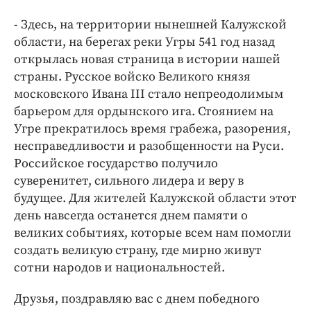
Интересное чтиво
- Здесь, на территории нынешней Калужской
Клиника года
области, на берегах реки Угры 541 год назад
Бренд года
открылась новая страница в истории нашей
Работодатель года
страны. Русское войско Великого князя
московского Ивана III стало непреодолимым
барьером для ордынского ига. Стоянием на
Угре прекратилось время грабежа, разорения,
несправедливости и разобщенности на Руси.
Российское государство получило
суверенитет, сильного лидера и веру в
будущее. Для жителей Калужской области этот
день навсегда останется днем памяти о
великих событиях, которые всем нам помогли
создать великую страну, где мирно живут
сотни народов и национальностей.
Друзья, поздравляю вас с днем победного