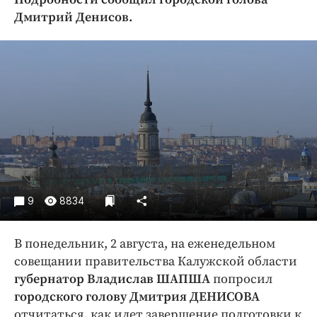
Криминал
Дмитрий Денисов.
Культура
Недвижимость и ЖКХ
Образование
Общество
Погода
Праздники
Происшествия
Спорт
Экономика и бизнес
9
8834
ПРОЕКТЫ
В понедельник, 2 августа, на еженедельном
Блоги
совещании правительства Калужской области
Издания
губернатор Владислав ШАПША
попросил
городского голову Дмитрия ДЕНИСОВА
Медиаперсона
отчитаться, как идет завершение подготовки к