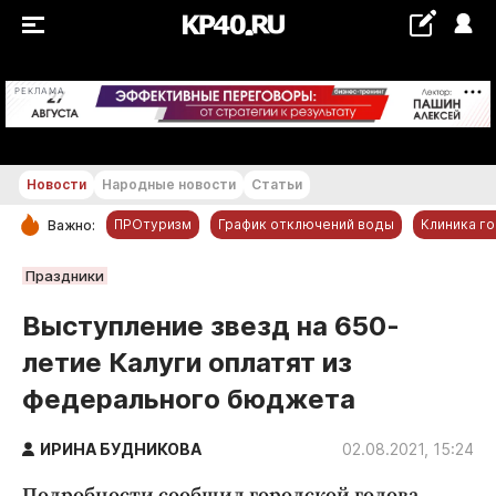
+19...+20 °С
РЕКЛАМА
Новости
Народные новости
Статьи
ПРОтуризм
График отключений воды
Клиника г
Важно:
РУБРИКИ
Праздники
Обнинск
Выступление звезд на 650-
Новости компаний
летие Калуги оплатят из
Статьи
федерального бюджета
Народные новости
Авто и транспорт
ИРИНА БУДНИКОВА
02.08.2021, 15:24
Благоустройство
Подробности сообщил городской голова