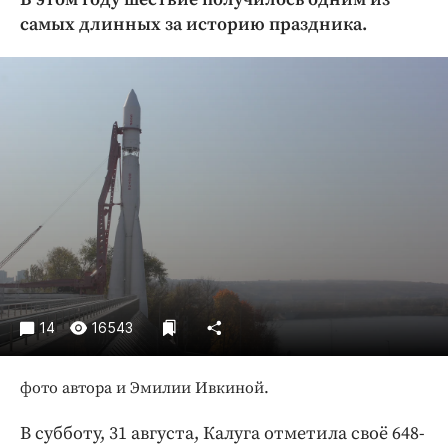
Криминал
самых длинных за историю праздника.
Культура
Недвижимость и ЖКХ
Образование
Общество
Погода
Праздники
Происшествия
Спорт
Экономика и бизнес
ПРОЕКТЫ
14
16543
Блоги
фото автора и Эмилии Ивкиной.
Издания
Медиаперсона
В субботу, 31 августа, Калуга отметила своё 648-