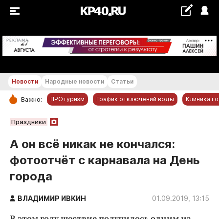
+21...+22 °С
РЕКЛАМА
Новости
Народные новости
Статьи
ПРОтуризм
График отключений воды
Клиника г
Важно:
РУБРИКИ
Праздники
Обнинск
А он всё никак не кончался:
Новости компаний
фотоотчёт с карнавала на День
Статьи
города
Народные новости
Авто и транспорт
ВЛАДИМИР ИВКИН
01.09.2019, 13:15
Благоустройство
В этом году шествие получилось одним из