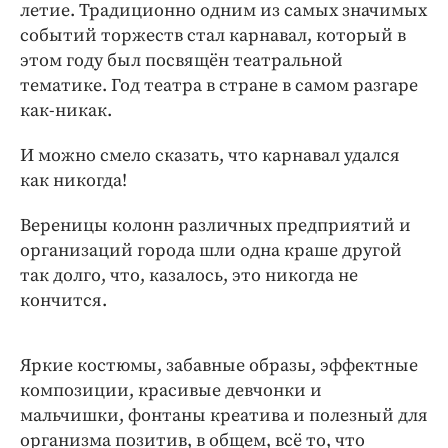
Интересное чтиво
летие. Традиционно одним из самых значимых
событий торжеств стал карнавал, который в
Клиника года
этом году был посвящён театральной
Бренд года
тематике. Год театра в стране в самом разгаре
Работодатель года
как-никак.
И можно смело сказать, что карнавал удался
как никогда!
Вереницы колонн различных предприятий и
организаций города шли одна краше другой
так долго, что, казалось, это никогда не
кончится.
Яркие костюмы, забавные образы, эффектные
композиции, красивые девчонки и
мальчишки, фонтаны креатива и полезный для
организма позитив, в общем, всё то, что