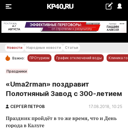
+22...+23 °С
РЕКЛАМА
Новости
Народные новости
Статьи
ПРОтуризм
График отключений воды
Клиника г
Важно:
РУБРИКИ
Праздники
Обнинск
«Uma2rman» поздравит
Новости компаний
Полотняный Завод с 300-летием
Статьи
Народные новости
СЕРГЕЙ ПЕТРОВ
17.08.2018, 10:25
Авто и транспорт
Праздник пройдёт в то же время, что и День
Благоустройство
города в Калуге