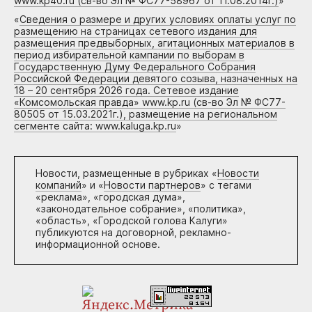
www.kp40.ru (св-во Эл № ФС77-58967 от 11.08.2014г.)
»
«
Сведения о размере и других условиях оплаты услуг по
размещению на страницах сетевого издания для
размещения предвыборных, агитационных материалов в
период избирательной кампании по выборам в
Государственную Думу Федерального Собрания
Российской Федерации девятого созыва, назначенных на
18 – 20 сентября 2026 года. Сетевое издание
«Комсомольская правда» www.kp.ru (св-во Эл № ФС77-
80505 от 15.03.2021г.), размещение на региональном
сегменте сайта: www.kaluga.kp.ru
»
Новости, размещенные в рубриках «
Новости
компаний
» и «
Новости партнеров
» с тегами
«реклама», «городская дума»,
«законодательное собрание», «политика»,
«область», «Городской голова Калуги»
публикуются на договорной, рекламно-
информационной основе.