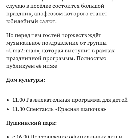
Интересное чтиво
случаю в посёлке состоится большой
Клиника года
праздник, апофеозом которого станет
Бренд года
юбилейный салют.
Работодатель года
Но перед тем гостей торжеств ждёт
музыкальное поздравление от группы
«Uma2rman», которая выступит в рамках
праздничной программы. Полностью
публикуем её ниже
Дом культуры:
11.00 Развлекательная программа для детей
11.30 Спектакль «Красная шапочка»
Пушкинский парк:
с 16.00 Поздравление официальных лиц и