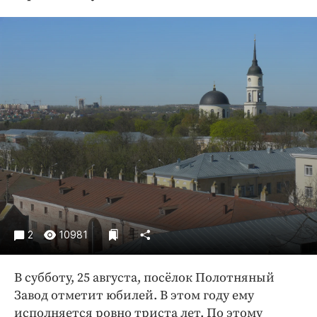
Криминал
Культура
Недвижимость и ЖКХ
Образование
Общество
Погода
Праздники
Происшествия
Спорт
Экономика и бизнес
ПРОЕКТЫ
2
10981
Блоги
В субботу, 25 августа, посёлок Полотняный
Издания
Завод отметит юбилей. В этом году ему
Медиаперсона
исполняется ровно триста лет. По этому