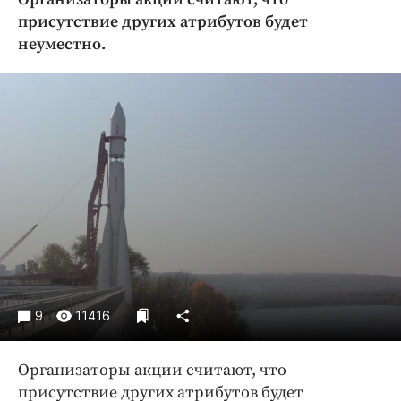
Криминал
присутствие других атрибутов будет
Культура
неуместно.
Недвижимость и ЖКХ
Образование
Общество
Погода
Праздники
Происшествия
Спорт
Экономика и бизнес
ПРОЕКТЫ
9
11416
Блоги
Издания
Организаторы акции считают, что
Медиаперсона
присутствие других атрибутов будет