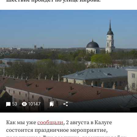
Криминал
Культура
Недвижимость и ЖКХ
Образование
Общество
Погода
Праздники
Происшествия
Спорт
Экономика и бизнес
ПРОЕКТЫ
53
10147
Блоги
Издания
Как мы уже
сообщали
, 2 августа в Калуге
Медиаперсона
состоится праздничное мероприятие,