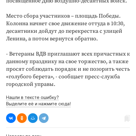
посвященное Дню воздушно-десантных войск.
Интересное чтиво
Клиника года
Место сбора участников – площадь Победы.
Бренд года
Колонна начнет свое движение оттуда в 10:30,
Работодатель года
десантники дойдут до перекрестка с улицей
Ленина, а потом вернутся обратно.
- Ветераны ВДВ приглашают всех причастных к
данному празднику на свое торжество, а также
просят соблюдать порядок и не позорить честь
«голубого берета», - сообщает пресс-служба
городской управы.
Нашли в тексте ошибку?
Выделите её и нажмите сюда!