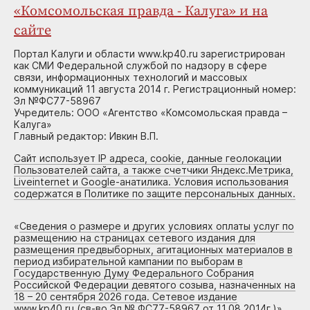
«Комсомольская правда - Калуга» и на
сайте
Портал Калуги и области www.kp40.ru зарегистрирован
как СМИ Федеральной службой по надзору в сфере
связи, информационных технологий и массовых
коммуникаций 11 августа 2014 г. Регистрационный номер:
Эл №ФС77-58967
Учредитель: ООО «Агентство «Комсомольская правда –
Калуга»
Главный редактор: Ивкин В.П.
Сайт использует IP адреса, cookie, данные геолокации
Пользователей сайта, а также счетчики Яндекс.Метрика,
Liveinternet и Google-анатилика. Условия использования
содержатся в Политике по защите персональных данных.
«
Сведения о размере и других условиях оплаты услуг по
размещению на страницах сетевого издания для
размещения предвыборных, агитационных материалов в
период избирательной кампании по выборам в
Государственную Думу Федерального Собрания
Российской Федерации девятого созыва, назначенных на
18 – 20 сентября 2026 года. Сетевое издание
www.kp40.ru (св-во Эл № ФС77-58967 от 11.08.2014г.)
»