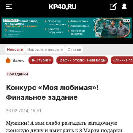
РЕКЛАМА
+20...+21 °С
Новости
Народные новости
Статьи
ПРОтуризм
График отключений воды
Клиника г
Важно:
РУБРИКИ
Праздники
Обнинск
Конкурс «Моя любимая»!
Новости компаний
Финальное задание
Статьи
Народные новости
26.02.2014, 15:51
Авто и транспорт
Мужики! А вам слабо разгадать загадочную
Благоустройство
женскую душу и выиграть к 8 Марта подарки