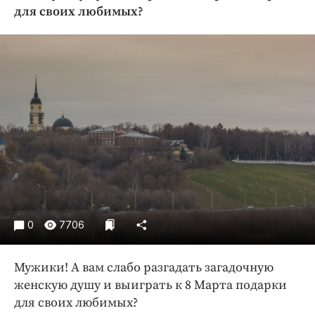
Криминал
для своих любимых?
Культура
Недвижимость и ЖКХ
Образование
Общество
Погода
Праздники
Происшествия
Спорт
Экономика и бизнес
0
7706
ПРОЕКТЫ
Блоги
Мужики! А вам слабо разгадать загадочную
Издания
женскую душу и выиграть к 8 Марта подарки
Медиаперсона
для своих любимых?