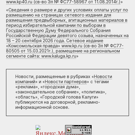
www.kp40.ru (св-во Эл № ФС77-58967 от 11.08.2014г.)
»
«
Сведения о размере и других условиях оплаты услуг по
размещению на страницах сетевого издания для
размещения предвыборных, агитационных материалов в
период избирательной кампании по выборам в
Государственную Думу Федерального Собрания
Российской Федерации девятого созыва, назначенных на
18 – 20 сентября 2026 года. Сетевое издание
«Комсомольская правда» www.kp.ru (св-во Эл № ФС77-
80505 от 15.03.2021г.), размещение на региональном
сегменте сайта: www.kaluga.kp.ru
»
Новости, размещенные в рубриках «
Новости
компаний
» и «
Новости партнеров
» с тегами
«реклама», «городская дума»,
«законодательное собрание», «политика»,
«область», «Городской голова Калуги»
публикуются на договорной, рекламно-
информационной основе.