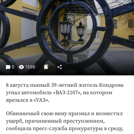
Криминал
Культура
Недвижимость и ЖКХ
Образование
Общество
Погода
Праздники
Происшествия
0
1596
Спорт
8 августа пьяный 39-летний житель Кондрова
Экономика и бизнес
угнал автомобиль «ВАЗ-2107», на котором
ПРОЕКТЫ
врезался в «УАЗ».
Блоги
Обвиняемый свою вину признал и возместил
Издания
ущерб, причиненный преступлением,
Медиаперсона
сообщила пресс-служба прокуратуры в среду,