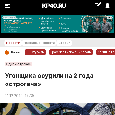
РЕКЛАМА
+16...+17 °С
Новости
Народные новости
Статьи
ПРОтуризм
График отключений воды
Клиника г
Важно:
РУБРИКИ
Одной строкой
Обнинск
Угонщика осудили на 2 года
Новости компаний
«строгача»
Статьи
Народные новости
11.12.2019, 17:35
Авто и транспорт
Благоустройство