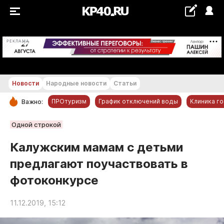
+22...+23 °С
РЕКЛАМА
Новости
Народные новости
Статьи
ПРОтуризм
График отключений воды
Клиника г
Важно:
РУБРИКИ
Одной строкой
Обнинск
Калужским мамам с детьми
Новости компаний
предлагают поучаствовать в
Статьи
фотоконкурсе
Народные новости
Авто и транспорт
11.12.2019, 15:12
Благоустройство