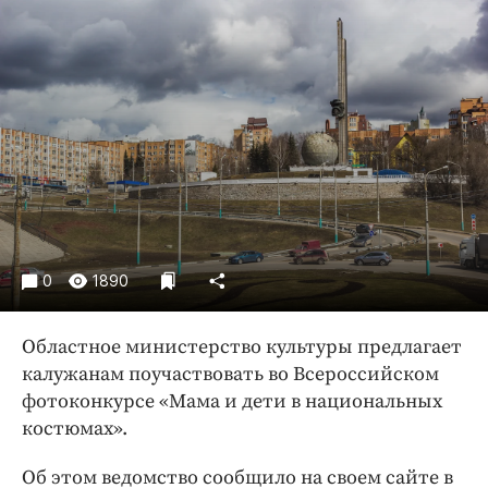
Криминал
Культура
Недвижимость и ЖКХ
Образование
Общество
Погода
Праздники
Происшествия
Спорт
0
1890
Экономика и бизнес
Областное министерство культуры предлагает
ПРОЕКТЫ
калужанам поучаствовать во Всероссийском
Блоги
фотоконкурсе «Мама и дети в национальных
костюмах».
Издания
Медиаперсона
Об этом ведомство сообщило на своем сайте в